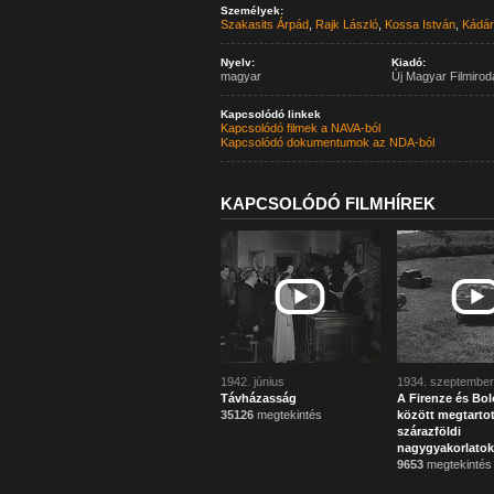
Személyek:
Szakasits Árpád
,
Rajk László
,
Kossa István
,
Kádár
Nyelv:
Kiadó:
magyar
Új Magyar Filmirod
Kapcsolódó linkek
Kapcsolódó filmek a NAVA-ból
Kapcsolódó dokumentumok az NDA-ból
KAPCSOLÓDÓ FILMHÍREK
1942. június
1934. szeptember
Távházasság
A Firenze és Bo
35126
megtekintés
között megtartot
szárazföldi
nagygyakorlatok
9653
megtekintés