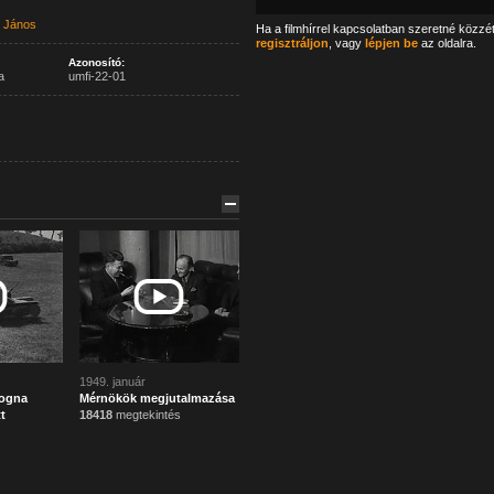
 János
Ha a filmhírrel kapcsolatban szeretné közzé
regisztráljon
, vagy
lépjen be
az oldalra.
Azonosító:
a
umfi-22-01
1949. január
logna
Mérnökök megjutalmazása
t
18418
megtekintés