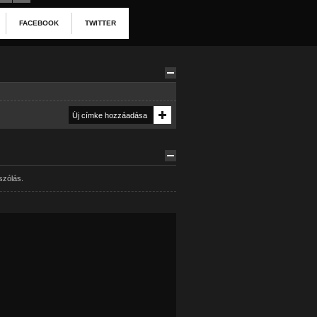
FACEBOOK
TWITTER
szólás.