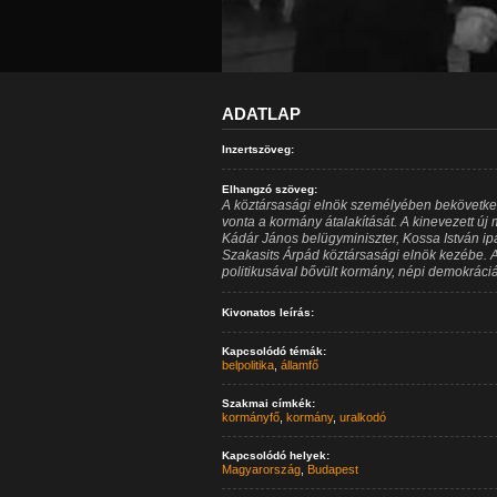
ADATLAP
Inzertszöveg:
Elhangzó szöveg:
A köztársasági elnök személyében bekövetke
vonta a kormány átalakítását. A kinevezett új 
Kádár János belügyminiszter, Kossa István ipa
Szakasits Árpád köztársasági elnök kezébe. 
politikusával bővült kormány, népi demokráciá
Kivonatos leírás:
Kapcsolódó témák:
belpolitika
,
államfő
Szakmai címkék:
kormányfő
,
kormány
,
uralkodó
Kapcsolódó helyek:
Magyarország
,
Budapest