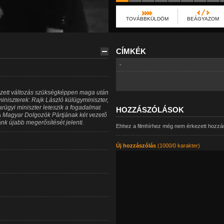
TOVÁBBKÜLDÖM
BEÁGYAZOM
CÍMKÉK
-
zett változás szükségképpen maga után
miniszterek: Rajk László külügyminiszter,
rügyi miniszter leteszik a fogadalmat
HOZZÁSZÓLÁSOK
A Magyar Dolgozók Pártjának két vezető
nk újabb megerősítését jelenti.
Ehhez a filmhírhez még nem érkezett hozzá
Új hozzászólás
(1000/0 karakter)