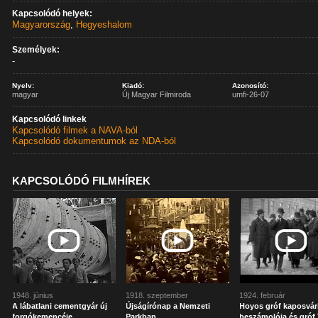
Kapcsolódó helyek:
Magyarország
,
Hegyeshalom
Személyek:
-
Nyelv:
Kiadó:
Azonosító:
magyar
Új Magyar Filmiroda
umfi-26-07
Kapcsolódó linkek
Kapcsolódó filmek a NAVA-ból
Kapcsolódó dokumentumok az NDA-ból
KAPCSOLÓDÓ FILMHÍREK
1948. június
1918. szeptember
1924. február
A lábatlani cementgyár új
Újságírónap a Nemzeti
Hoyos gróf kaposvár
forgókemencéje
Parkban
beszámolója és gróf 