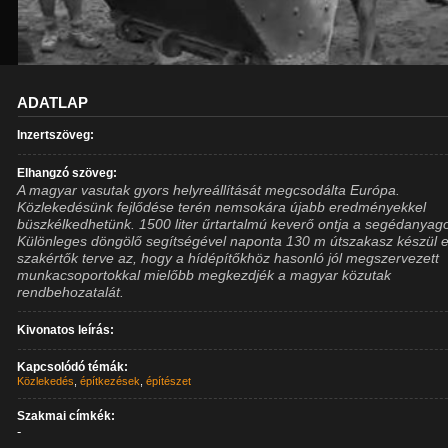
ADATLAP
Inzertszöveg:
Elhangzó szöveg:
A magyar vasutak gyors helyreállítását megcsodálta Európa.
Közlekedésünk fejlődése terén nemsokára újabb eredményekkel
büszkélkedhetünk. 1500 liter űrtartalmú keverő ontja a segédanyago
Különleges döngölő segítségével naponta 130 m útszakasz készül e
szakértők terve az, hogy a hídépítőkhöz hasonló jól megszervezett
munkacsoportokkal mielőbb megkezdjék a magyar közutak
rendbehozatalát.
Kivonatos leírás:
Kapcsolódó témák:
Közlekedés
,
építkezések
,
építészet
Szakmai címkék:
-