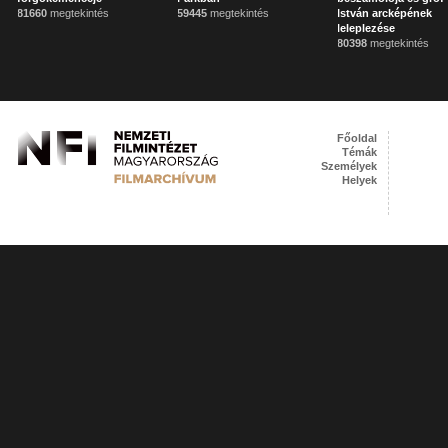
81660
megtekintés
59445
megtekintés
István arcképének
leleplezése
80398
megtekintés
Főoldal
Témák
Személyek
Helyek