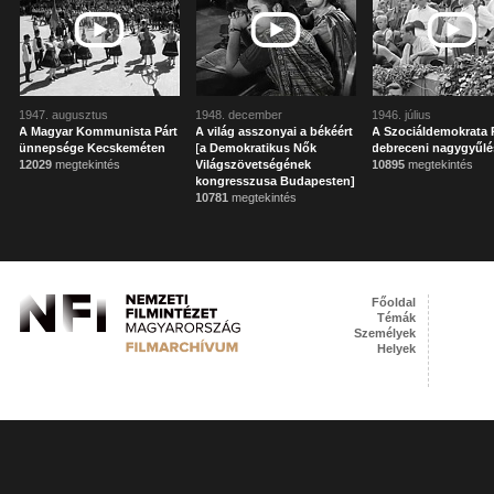
1947. augusztus
1948. december
1946. július
A Magyar Kommunista Párt
A világ asszonyai a békéért
A Szociáldemokrata 
ünnepsége Kecskeméten
[a Demokratikus Nők
debreceni nagygyűlé
12029
megtekintés
Világszövetségének
10895
megtekintés
kongresszusa Budapesten]
10781
megtekintés
Főoldal
Témák
Személyek
Helyek