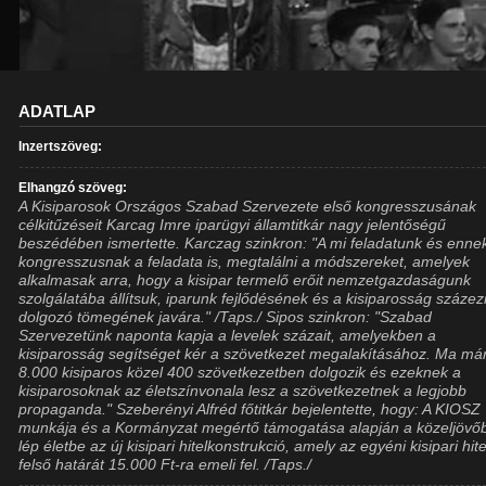
ADATLAP
Inzertszöveg:
Elhangzó szöveg:
A Kisiparosok Országos Szabad Szervezete első kongresszusának
célkitűzéseit Karcag Imre iparügyi államtitkár nagy jelentőségű
beszédében ismertette. Karczag szinkron: "A mi feladatunk és enne
kongresszusnak a feladata is, megtalálni a módszereket, amelyek
alkalmasak arra, hogy a kisipar termelő erőit nemzetgazdaságunk
szolgálatába állítsuk, iparunk fejlődésének és a kisiparosság százez
dolgozó tömegének javára." /Taps./ Sipos szinkron: "Szabad
Szervezetünk naponta kapja a levelek százait, amelyekben a
kisiparosság segítséget kér a szövetkezet megalakításához. Ma már
8.000 kisiparos közel 400 szövetkezetben dolgozik és ezeknek a
kisiparosoknak az életszínvonala lesz a szövetkezetnek a legjobb
propaganda." Szeberényi Alfréd főtitkár bejelentette, hogy: A KIOSZ
munkája és a Kormányzat megértő támogatása alapján a közeljövő
lép életbe az új kisipari hitelkonstrukció, amely az egyéni kisipari hite
felső határát 15.000 Ft-ra emeli fel. /Taps./