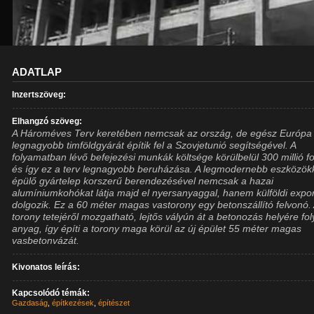
ADATLAP
Inzertszöveg:
Elhangzó szöveg:
A Hároméves Terv keretében nemcsak az ország, de egész Európa 
legnagyobb timföldgyárát építik fel a Szovjetunió segítségével. A
folyamatban lévő befejezési munkák költsége körülbelül 300 millió fo
és így ez a terv legnagyobb beruházása. A legmodernebb eszközök
épülő gyártelep korszerű berendezésével nemcsak a hazai
alumíniumkohókat látja majd el nyersanyaggal, hanem külföldi expor
dolgozik. Ez a 60 méter magas vastorony egy betonszállító felvonó.
torony tetejéről mozgatható, lejtős vályún át a betonozás helyére fol
anyag, így építi a torony maga körül az új épület 55 méter magas
vasbetonvázát.
Kivonatos leírás:
Kapcsolódó témák:
Gazdaság
,
építkezések
,
építészet