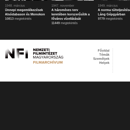
1948. március
1947. november
1949. március
Ünnepi megemlékezések
A hároméves terv
A norma túlteljesítés
Alsódabason és Monokon
keretében korszerűsítik a
Láng Gépgyárban
10813
megtekintés
főváros vízellátását
9779
megtekintés
11449
megtekintés
Főoldal
Témák
Személyek
Helyek