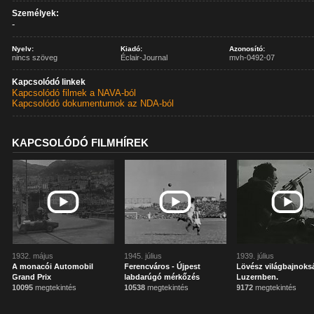
Személyek:
-
Nyelv:
Kiadó:
Azonosító:
nincs szöveg
Éclair-Journal
mvh-0492-07
Kapcsolódó linkek
Kapcsolódó filmek a NAVA-ból
Kapcsolódó dokumentumok az NDA-ból
KAPCSOLÓDÓ FILMHÍREK
1932. május
1945. július
1939. július
A monacói Automobil
Ferencváros - Újpest
Lövész világbajnoks
Grand Prix
labdarúgó mérkőzés
Luzernben.
10095
megtekintés
10538
megtekintés
9172
megtekintés