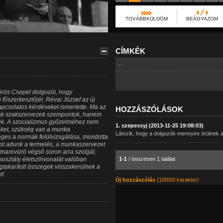
TOVÁBBKÜLDÖM
BEÁGYAZOM
CÍMKÉK
-
örös Csepel dolgozói, hogy
őszerkesztőjét. Révai József az új
apcsolatos kérdéseket ismertette. Ma az
HOZZÁSZÓLÁSOK
k szakszervezeti szempontok, hanem
sék. A szocializmus győzelméhez nem
1. szepessyj (2013-11-25 19:08:03)
nket, szükség van a munka
Látszik, hogy a dolgozók mennyire örülnek 
ges a normák felülvizsgálása, mondotta
st adunk a termelés, a munkaszervezet
ormarevízió végső soron arra szolgál,
sztály életszínvonalát valóban
1-1
/ összesen 1 találat
akarított összegek visszakerülnek a
f.
Új hozzászólás
(1000/0 karakter)