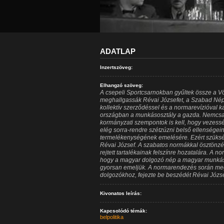
ADATLAP
Inzertszöveg:
Elhangzó szöveg:
A csepeli Sportcsarnokban gyűltek össze a V
meghallgassák Révai Józsefet, a Szabad Nép f
kollektív szerződéssel és a normarevízióval k
országban a munkásosztály a gazda. Nemcsa
kormányzati szempontok is kell, hogy vezes
elég sorra-rendre szétzúzni belső ellenségei
termelékenységének emelésére. Ezért szüksé
Révai József. A szabatos normákkal ösztönzé
rejtett tartalékainak felszínre hozatalára. A n
hogy a magyar dolgozó nép a magyar munkáso
gyorsan emeljük. A normarendezés során megt
dolgozókhoz, fejezte be beszédét Révai Józse
Kivonatos leírás:
Kapcsolódó témák:
belpolitika