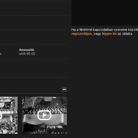
Ha a filmhírrel kapcsolatban szeretné közzé
regisztráljon
, vagy
lépjen be
az oldalra.
Azonosító:
a
umfi-45-02