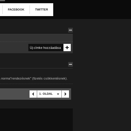
FACEBOOK
TWITTER
a norma"rendezésnek" (fizetés csökkentésnek).
1. OLDAL