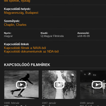
téli sportok
,
ifjúság
Kapcsolódó helyek:
Magyarország
,
Budapest
Személyek:
Chaplin, Charles
Nyelv:
Kiadó:
Azonosító:
magyar
Új Magyar Filmiroda
umfi-45-09
Kapcsolódó linkek
Kapcsolódó filmek a NAVA-ból
Kapcsolódó dokumentumok az NDA-ból
KAPCSOLÓDÓ FILMHÍREK
1948. február
1947. január
1949. január