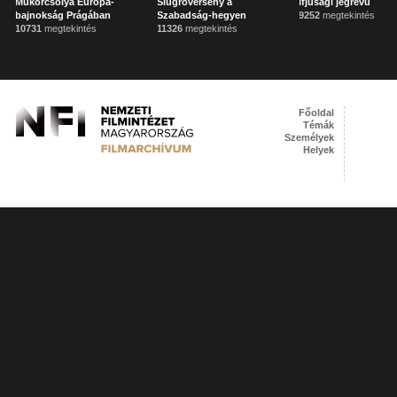
Műkorcsolya Európa-
Síugróverseny a
Ifjúsági jégrevü
bajnokság Prágában
Szabadság-hegyen
9252
megtekintés
10731
megtekintés
11326
megtekintés
Főoldal
Témák
Személyek
Helyek