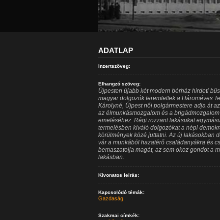
ADATLAP
Inzertszöveg:
Elhangzó szöveg:
Újpesten újabb két modern bérház hirdeti büsz
magyar dolgozók teremtettek a Hároméves Ter
Károlyné, Újpest női polgármestere adja át 
az élmunkásmozgalom és a brigádmozgalom íg
emeléséhez. Régi rozzant lakásukat egymásu
termelésben kiváló dolgozókat a népi demokr
körülmények közé juttatni. Az új lakásokban d
vár a munkából hazatérő családanyákra és cs
bemaszatolja magát, az sem okoz gondot a ma
lakásban.
Kivonatos leírás:
Kapcsolódó témák:
Gazdaság
Szakmai címkék: