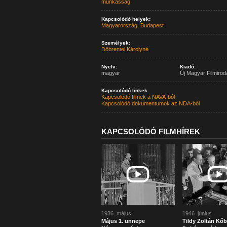
munkásság
Kapcsolódó helyek:
Magyarország
,
Budapest
Személyek:
Döbrentei Károlyné
Nyelv:
Kiadó:
magyar
Új Magyar Filmirod
Kapcsolódó linkek
Kapcsolódó filmek a NAVA-ból
Kapcsolódó dokumentumok az NDA-ból
KAPCSOLÓDÓ FILMHÍREK
1936. május
1946. június
Május 1. ünnepe
Tildy Zoltán Kőb