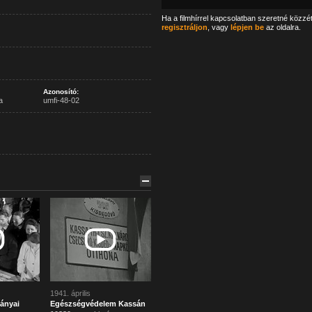
Ha a filmhírrel kapcsolatban szeretné közzé
regisztráljon
, vagy
lépjen be
az oldalra.
Azonosító:
a
umfi-48-02
1941. április
ányai
Egészségvédelem Kassán