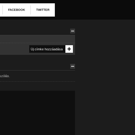
FACEBOOK
TWITTER
szólás.