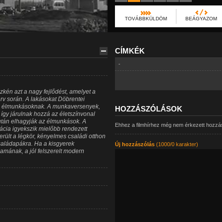
TOVÁBBKÜLDÖM
BEÁGYAZOM
CÍMKÉK
-
kén azt a nagy fejlődést, amelyet a
v során. A lakásokat Döbrentei
az élmunkásoknak. A munkaversenyek,
HOZZÁSZÓLÁSOK
y járulnak hozzá az életszínvonal
tán elhagyják az élmunkások. A
Ehhez a filmhírhez még nem érkezett hozzá
ácia igyekszik mielőbb rendezett
erült a légkör, kényelmes családi otthon
aládapákra. Ha a kisgyerek
Új hozzászólás
(1000/0 karakter)
mának, a jól felszerelt modern