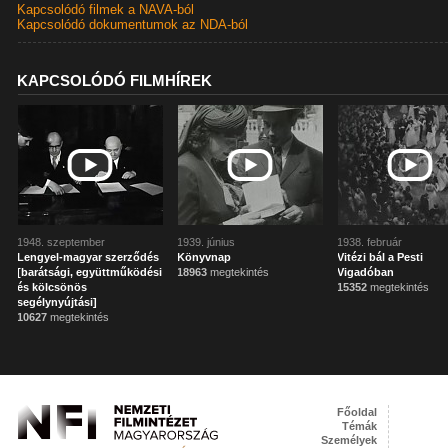
Kapcsolódó filmek a NAVA-ból
Kapcsolódó dokumentumok az NDA-ból
KAPCSOLÓDÓ FILMHÍREK
1948. szeptember
1939. június
1938. február
Lengyel-magyar szerződés
Könyvnap
Vitézi bál a Pesti
[barátsági, együttműködési
18963
megtekintés
Vigadóban
és kölcsönös
15352
megtekintés
segélynyújtási]
10627
megtekintés
Főoldal
Témák
Személyek