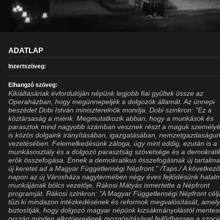
ADATLAP
Inzertszöveg:
Elhangzó szöveg:
Kikiáltásának évfordulóján népünk legjobb fiai gyűltek össze az
Operaházban, hogy megünnepeljék a dolgozók államát. Az ünnepi
beszédet Dobi István miniszterelnök mondja. Dobi szinkron: "Ez a
köztársaság a miénk. Megmutatkozik abban, hogy a munkások és
parasztok mind nagyobb számban vesznek részt a maguk személy
is közös dolgaink irányításában, igazgatásában, nemzetgazdaságu
vezetésében. Felemelkedésünk záloga, úgy mint eddig, ezután is a
munkásosztály és a dolgozó parasztság szövetsége és a demokrati
erők összefogása. Ennek a demokratikus összefogásnak új tartalma
új keretet ad a Magyar Függetlenségi Népfront." /Taps./ A következ
napon az új Városháza nagytermében négy éves fejlődésünk hatal
munkájának bölcs vezetője, Rákosi Mátyás ismertette a Népfront
programját. Rákosi szinkron: "A Magyar Függetlenségi Népfront célj
tűzi ki mindazon intézkedésének és reformok megvalósítását, amel
biztosítják, hogy dolgozó magyar népünk kizsákmányolástól mentes
ország minden alkotóerejének mozgósításával fejlődhessen a szocia