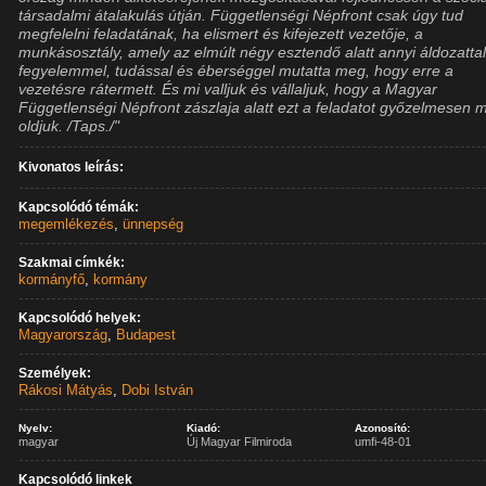
társadalmi átalakulás útján. Függetlenségi Népfront csak úgy tud
megfelelni feladatának, ha elismert és kifejezett vezetője, a
munkásosztály, amely az elmúlt négy esztendő alatt annyi áldozattal
fegyelemmel, tudással és éberséggel mutatta meg, hogy erre a
vezetésre rátermett. És mi valljuk és vállaljuk, hogy a Magyar
Függetlenségi Népfront zászlaja alatt ezt a feladatot győzelmesen 
oldjuk. /Taps./"
Kivonatos leírás:
Kapcsolódó témák:
megemlékezés
,
ünnepség
Szakmai címkék:
kormányfő
,
kormány
Kapcsolódó helyek:
Magyarország
,
Budapest
Személyek:
Rákosi Mátyás
,
Dobi István
Nyelv:
Kiadó:
Azonosító:
magyar
Új Magyar Filmiroda
umfi-48-01
Kapcsolódó linkek