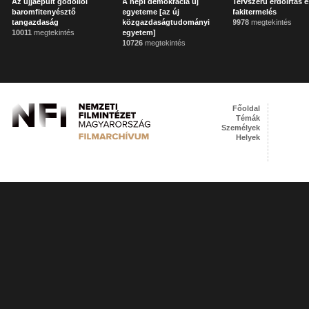
Az újjáépült gödöllői
A népi demokrácia új
Tervszerű erdőirtás 
baromfitenyésztő
egyeteme [az új
fakitermelés
tangazdaság
közgazdaságtudományi
9978
megtekintés
10011
megtekintés
egyetem]
10726
megtekintés
Főoldal
Témák
Személyek
Helyek