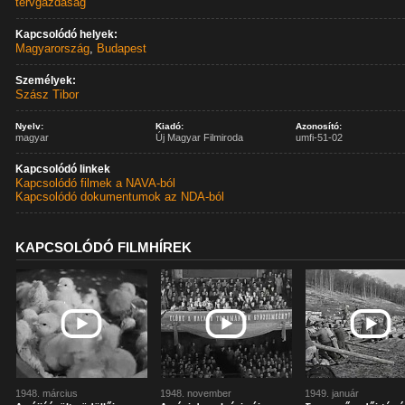
tervgazdaság
Kapcsolódó helyek:
Magyarország
,
Budapest
Személyek:
Szász Tibor
Nyelv:
Kiadó:
Azonosító:
magyar
Új Magyar Filmiroda
umfi-51-02
Kapcsolódó linkek
Kapcsolódó filmek a NAVA-ból
Kapcsolódó dokumentumok az NDA-ból
KAPCSOLÓDÓ FILMHÍREK
1948. március
1948. november
1949. január