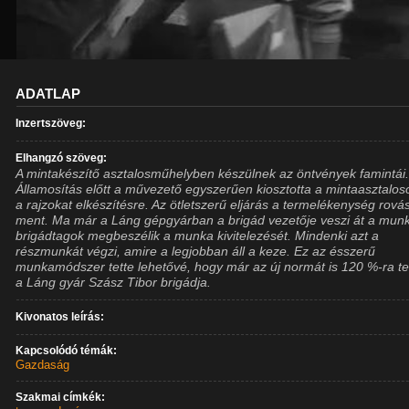
ADATLAP
Inzertszöveg:
Elhangzó szöveg:
A mintakészítő asztalosműhelyben készülnek az öntvények famintái
Államosítás előtt a művezető egyszerűen kiosztotta a mintaasztalo
a rajzokat elkészítésre. Az ötletszerű eljárás a termelékenység rová
ment. Ma már a Láng gépgyárban a brigád vezetője veszi át a munk
brigádtagok megbeszélik a munka kivitelezését. Mindenki azt a
részmunkát végzi, amire a legjobban áll a keze. Ez az ésszerű
munkamódszer tette lehetővé, hogy már az új normát is 120 %-ra tel
a Láng gyár Szász Tibor brigádja.
Kivonatos leírás:
Kapcsolódó témák:
Gazdaság
Szakmai címkék: