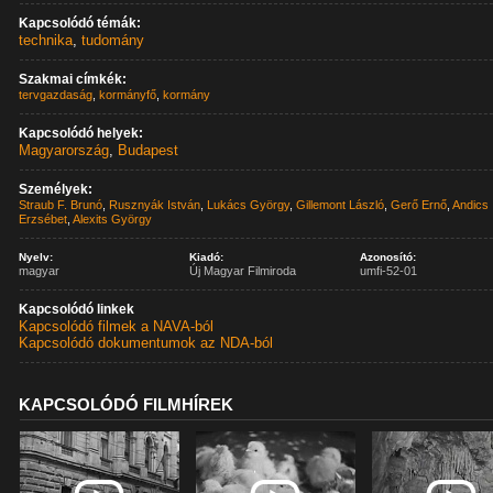
Kapcsolódó témák:
technika
,
tudomány
Szakmai címkék:
tervgazdaság
,
kormányfő
,
kormány
Kapcsolódó helyek:
Magyarország
,
Budapest
Személyek:
Straub F. Brunó
,
Rusznyák István
,
Lukács György
,
Gillemont László
,
Gerő Ernő
,
Andics
Erzsébet
,
Alexits György
Nyelv:
Kiadó:
Azonosító:
magyar
Új Magyar Filmiroda
umfi-52-01
Kapcsolódó linkek
Kapcsolódó filmek a NAVA-ból
Kapcsolódó dokumentumok az NDA-ból
KAPCSOLÓDÓ FILMHÍREK