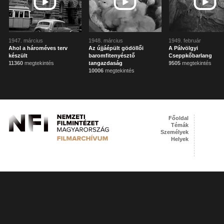
1947. március
1948. március
1949. február
Ahol a hároméves terv
Az újjáépült gödöllői
A Pálvölgyi
készült
baromfitenyésztő
Cseppkőbarlang
11360
megtekintés
tangazdaság
9505
megtekintés
10006
megtekintés
Főoldal
Témák
Személyek
Helyek