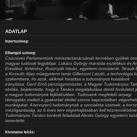
ADATLAP
Inzertszöveg:
Elhangzó szöveg:
Csúcsíves Parlamentünk minisztertanácsának termében gyűltek ös
magyar tudósok legjobbjai. Lukács György marxista esztétikus és A
Erzsébet, történész, Rusznyák István, egyetemi orvostanár, Straub
a Kossuth díjas műegyetemi tanár Gillemont László, a technológia k
szakembere, és azok, akiknek hivatása a tudományos kutatások
irányítása. Gerő Ernő pénzügyminiszter, a Magyar Tudományos Ta
elnöke, bejelentette, hogy a Tanács megalakulása döntő fordulatot j
a magyar tudományok fejlődésében. Tudósaink megfelelő anyagi
támogatás mellett a gyakorlati élettel szoros kapcsolatban végezhet
munkájukat. A tervszerű tudománynak a szocialista üzemek, a kors
mezőgazdaság, az 5 éves terv végrehajtásában kell közreműködnie
Tudományos Tanács konkrét feladatait Alexits György egyetemi tan
ismertette.
Kivonatos leírás: