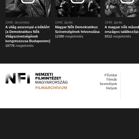
1948. december
1946. április
1948. április
A világ asszonyai a békéért
Magyar Nők Demokratikus
A magyar nők másod
[a Demokratikus Nők
Szövetségének felvonulása
országos találkozója
Világszövetségének
12380
megtekintés
9312
megtekintés
kongresszusa Budapesten]
10776
megtekintés
Főoldal
Témák
Személyek
Helyek