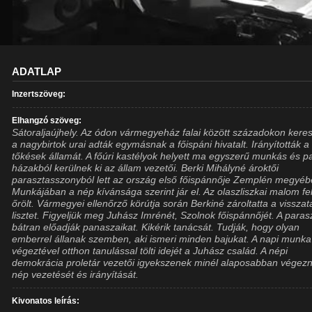
ADATLAP
Inzertszöveg:
Elhangzó szöveg:
Sátoraljaújhely. Az ódon vármegyeház falai között századokon keres
a nagybirtok urai adták egymásnak a főispáni hivatalt. Irányították a
tőkések államát. A főúri kastélyok helyett ma egyszerű munkás és p
házakból kerülnek ki az állam vezetői. Berki Mihályné ároktői
parasztasszonyból lett az ország első főispánnője Zemplén megyéb
Munkájában a nép kívánsága szerint jár el. Az olaszliszkai malom f
őrölt. Vármegyei ellenőrző körútja során Berkiné zároltatta a visszata
lisztet. Figyeljük meg Juhász Imrénét, Szolnok főispánnőjét. A paras
bátran előadják panaszaikat. Kikérik tanácsát. Tudják, hogy olyan
emberrel állanak szemben, aki ismeri minden bajukat. A napi munka
végeztével otthon tanulással tölti idejét a Juhász család. A népi
demokrácia proletár vezetői igyekszenek minél alaposabban végezn
nép vezetését és irányítását.
Kivonatos leírás: