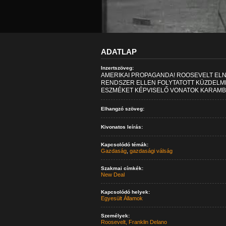
ADATLAP
Inzertszöveg:
AMERIKAI PROPAGANDA! ROOSEVELT ELNÖ
RENDSZER ELLEN FOLYTATOTT KÜZDELMÉT
ESZMÉKET KÉPVISELŐ VONATOK KARAMB
Elhangzó szöveg:
Kivonatos leírás:
Kapcsolódó témák:
Gazdaság
,
gazdasági válság
Szakmai címkék:
New Deal
Kapcsolódó helyek:
Egyesült Államok
Személyek:
Roosevelt, Franklin Delano