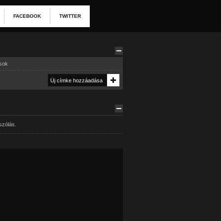
FACEBOOK
TWITTER
usok
szólás.