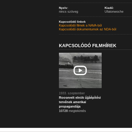
Nyelv:
Kiadó:
nincs szöveg
Ufatonwoche
Kapcsolódó linkek
Kapcsolódó filmek a NAVA-ból
Kapcsolódó dokumentumok az NDA-ból
KAPCSOLÓDÓ FILMHÍREK
1933. szeptember
Roosevelt elnök újjáépítési
tervének amerikai
propagandája
10728
megtekintés