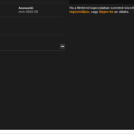
Ha a filmhírrel kapcsolatban szeretné közzé
Azonosító:
mvh-0502-05
regisztráljon
, vagy
lépjen be
az oldalra.