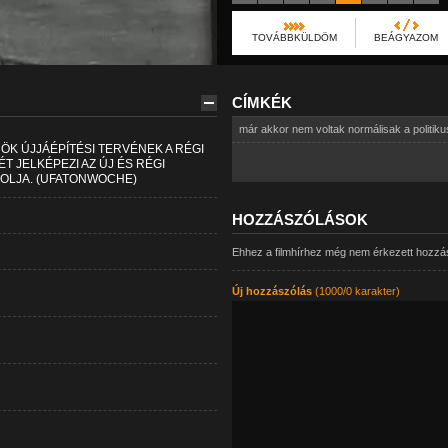
TOVÁBBKÜLDÖM
BEÁGYAZOM
CÍMKÉK
már akkor nem voltak normálisak a politik
K ÚJJÁÉPÍTÉSI TERVÉNEK A RÉGI
 JELKÉPEZI AZ ÚJ ÉS RÉGI
OLJA. (UFATONWOCHE)
HOZZÁSZÓLÁSOK
Ehhez a filmhírhez még nem érkezett hozzá
Új hozzászólás
(1000/0 karakter)