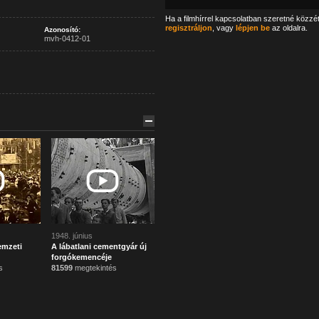
Ha a filmhírrel kapcsolatban szeretné közzé
regisztráljon
, vagy
lépjen be
az oldalra.
Azonosító:
mvh-0412-01
1948. június
emzeti
A lábatlani cementgyár új
forgókemencéje
s
81599
megtekintés