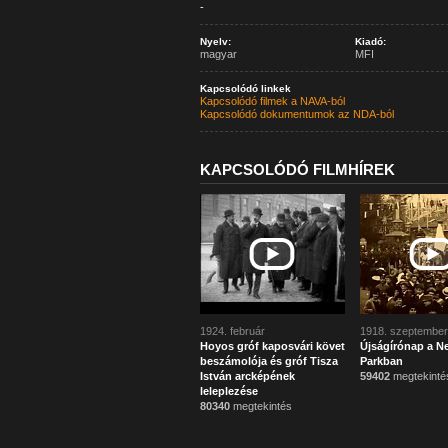
-
Nyelv:
Kiadó:
magyar
MFI
Kapcsolódó linkek
Kapcsolódó filmek a NAVA-ból
Kapcsolódó dokumentumok az NDA-ból
KAPCSOLÓDÓ FILMHÍREK
1924. február
1918. szeptember
Hoyos gróf kaposvári követ
Újságírónap a N
beszámolója és gróf Tisza
Parkban
István arcképének
59402
megtekinté
leleplezése
80340
megtekintés