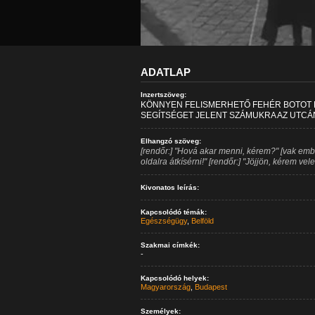
ADATLAP
Inzertszöveg:
KÖNNYEN FELISMERHETŐ FEHÉR BOTOT K
SEGÍTSÉGET JELENT SZÁMUKRA AZ UTCÁN
Elhangzó szöveg:
[rendőr:] "Hová akar menni, kérem?" [vak ember
oldalra átkísérni!" [rendőr:] "Jöjjön, kérem vel
Kivonatos leírás:
Kapcsolódó témák:
Egészségügy
,
Belföld
Szakmai címkék:
-
Kapcsolódó helyek:
Magyarország
,
Budapest
Személyek: