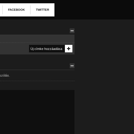
FACEBOOK
TWITTER
szólás.