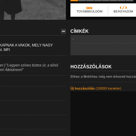
TOVÁBBKÜLDÖM
BEÁGYAZOM
CÍMKÉK
-
APNAK A VAKOK, MELY NAGY
. MFI
:] "Legyen szíves biztos úr, a túlsó
HOZZÁSZÓLÁSOK
em! Átkísérem!"
Ehhez a filmhírhez még nem érkezett hozzá
Új hozzászólás
(1000/0 karakter)