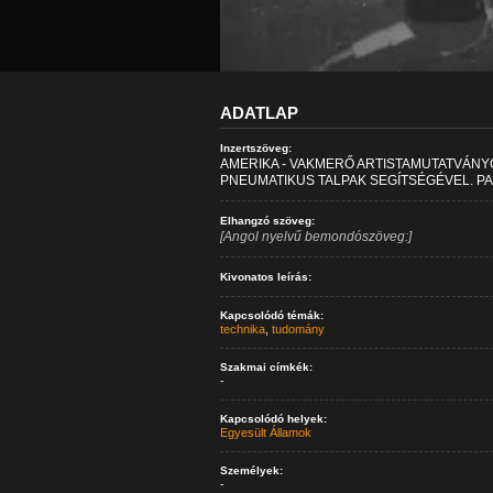
ADATLAP
Inzertszöveg:
AMERIKA - VAKMERŐ ARTISTAMUTATVÁNY
PNEUMATIKUS TALPAK SEGÍTSÉGÉVEL. P
Elhangzó szöveg:
[Angol nyelvű bemondószöveg:]
Kivonatos leírás:
Kapcsolódó témák:
technika
,
tudomány
Szakmai címkék:
-
Kapcsolódó helyek:
Egyesült Államok
Személyek:
-