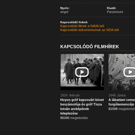
Nyelv:
Kiadó:
angol
Paramount
Kapcsolódó linkek
Kapcsolódó filmek a NAVA-ból
Kapcsolódó dokumentumok az NDA-ból
KAPCSOLÓDÓ FILMHÍREK
1924. február
1948. június
Hoyos gróf kaposvári követ
A lábatlani ceme
beszámolója és gróf Tisza
forgókemencéje
István arcképének
81599
megtekinté
leleplezése
80340
megtekintés