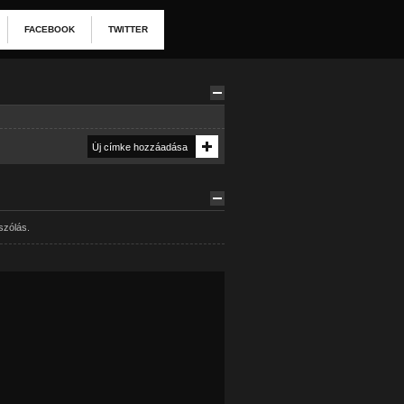
FACEBOOK
TWITTER
szólás.