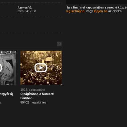
Ha a filmhírrel kapcsolatban szeretné közzé
Azonosító:
mvh-0412-08
regisztráljon
, vagy
lépjen be
az oldalra.
1918. szeptember
ntgyár új
Újságírónap a Nemzeti
Parkban
s
59402
megtekintés