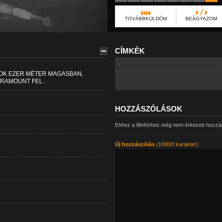
TOVÁBBKÜLDÖM
BEÁGYAZOM
CÍMKÉK
-
OK EZER MÉTER MAGASBAN,
ARAMOUNT FEL.
HOZZÁSZÓLÁSOK
Ehhez a filmhírhez még nem érkezett hozzá
Új hozzászólás
(1000/0 karakter)