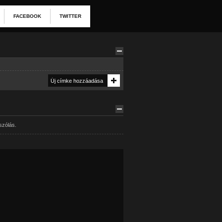
FACEBOOK
TWITTER
szólás.