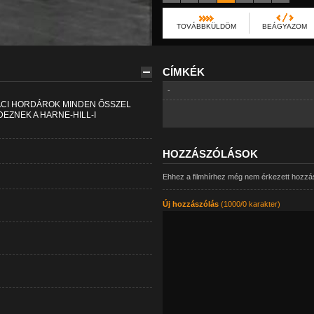
TOVÁBBKÜLDÖM
BEÁGYAZOM
CÍMKÉK
-
PIACI HORDÁROK MINDEN ŐSSZEL
EZNEK A HARNE-HILL-I
HOZZÁSZÓLÁSOK
Ehhez a filmhírhez még nem érkezett hozzá
Új hozzászólás
(1000/0 karakter)