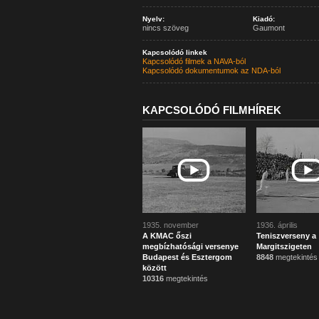
Nyelv:
Kiadó:
nincs szöveg
Gaumont
Kapcsolódó linkek
Kapcsolódó filmek a NAVA-ból
Kapcsolódó dokumentumok az NDA-ból
KAPCSOLÓDÓ FILMHÍREK
1935. november
1936. április
A KMAC őszi
Teniszverseny a
megbízhatósági versenye
Margitszigeten
Budapest és Esztergom
8848
megtekintés
között
10316
megtekintés