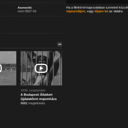
Ha a filmhírrel kapcsolatban szeretné közzé
Azonosító:
mvh-0507-04
regisztráljon
, vagy
lépjen be
az oldalra.
1936. szeptember
A Budapesti Állatkert
újjáalakított majomháza
9682
megtekintés