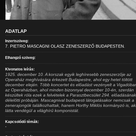
ADATLAP
Inzertszöveg:
7. PIETRO MASCAGNI OLASZ ZENESZERZŐ BUDAPESTEN.
Elhangzó szöveg:
Kivonatos leírás:
1925. december 10. A korszak egyik leghíresebb zeneszerzője az
Operaház meghívására érkezett Budapestre, ahol egy hetet töltött
december elején. Több koncertet és előadást vezényelt a Vigadóba
az Operaházban, ahol minden bizonnyal december 10-én, szerdán
készültek róla ezek a felvételek a Parasztbecsület 294. előadásána
délelőtti próbáján. Mascagnival budapesti látogatásakor nemcsak a
zenerajongók találkozhattak, hanem Horthy Miklós kormányzó is, ak
látta vendégül a világhírű komponistát.
Kapcsolódó témák:
-