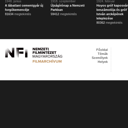
1948. június
1918. szeptember
1924. február
A lábatlani cementgyár új
Újságírónap a Nemzeti
Hoyos gróf kaposvár
forgókemencéje
Parkban
beszámolója és gróf 
81634
megtekintés
59412
megtekintés
István arcképének
leleplezése
80362
megtekintés
Főoldal
Témák
Személyek
Helyek