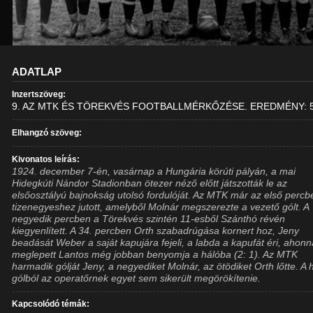
ADATLAP
Inzertszöveg:
9. AZ MTK ÉS TÖREKVÉS FOOTBALLMÉRKŐZÉSE. EREDMÉNY: 5
Elhangzó szöveg:
Kivonatos leírás:
1924. december 7-én, vasárnap a Hungária körúti pályán, a mai
Hidegkúti Nándor Stadionban ötezer néző előtt játszották le az
elsőosztályú bajnokság utolsó fordulóját. Az MTK már az első percb
tizenegyeshez jutott, amelyből Molnár megszerezte a vezető gólt. A
negyedik percben a Törekvés szintén 11-esből Szánthó révén
kiegyenlített. A 34. percben Orth szabadrúgása kornert hoz, Jeny
beadását Weber a saját kapujára fejeli, a labda a kapufát éri, ahon
meglepett Lantos még jobban benyomja a hálóba (2: 1). Az MTK
harmadik gólját Jeny, a negyediket Molnár, az ötödiket Orth lőtte. A 
gólból az operatőrnek egyet sem sikerült megörökítenie.
Kapcsolódó témák: