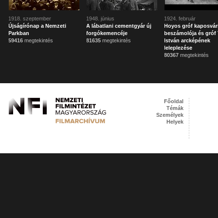
1918. szeptember
1948. június
1924. február
Újságírónap a Nemzeti
A lábatlani cementgyár új
Hoyos gróf kaposvár
Parkban
forgókemencéje
beszámolója és gróf 
59416
megtekintés
81635
megtekintés
István arcképének
leleplezése
80367
megtekintés
Főoldal
Témák
Személyek
Helyek