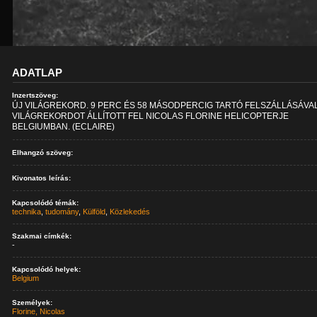
ADATLAP
Inzertszöveg:
ÚJ VILÁGREKORD. 9 PERC ÉS 58 MÁSODPERCIG TARTÓ FELSZÁLLÁSÁVA
VILÁGREKORDOT ÁLLÍTOTT FEL NICOLAS FLORINE HELICOPTERJE
BELGIUMBAN. (ECLAIRE)
Elhangzó szöveg:
Kivonatos leírás:
Kapcsolódó témák:
technika
,
tudomány
,
Külföld
,
Közlekedés
Szakmai címkék:
-
Kapcsolódó helyek:
Belgium
Személyek:
Florine, Nicolas