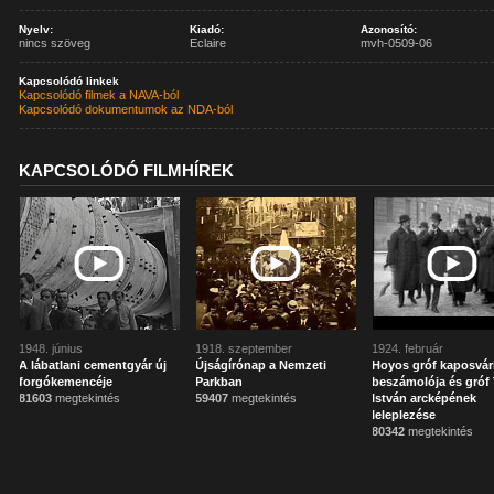
Nyelv:
Kiadó:
Azonosító:
nincs szöveg
Eclaire
mvh-0509-06
Kapcsolódó linkek
Kapcsolódó filmek a NAVA-ból
Kapcsolódó dokumentumok az NDA-ból
KAPCSOLÓDÓ FILMHÍREK
1948. június
1918. szeptember
1924. február
A lábatlani cementgyár új
Újságírónap a Nemzeti
Hoyos gróf kaposvár
forgókemencéje
Parkban
beszámolója és gróf 
81603
megtekintés
59407
megtekintés
István arcképének
leleplezése
80342
megtekintés