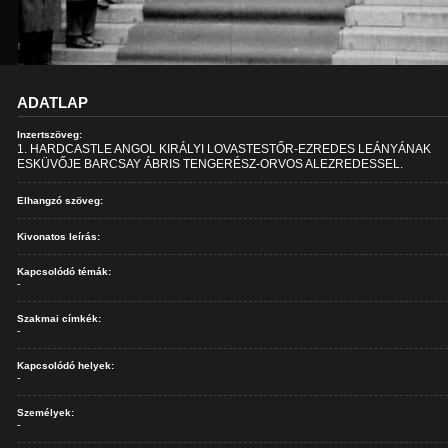
ADATLAP
Inzertszöveg:
1. HARDCASTLE ANGOL KIRÁLYI LOVASTESTŐR-EZREDES LEÁNYÁNAK
ESKÜVŐJE BARCSAY ÁBRIS TENGERÉSZ-ORVOS ALEZREDESSEL.
Elhangzó szöveg:
Kivonatos leírás:
Kapcsolódó témák:
-
Szakmai címkék:
-
Kapcsolódó helyek:
-
Személyek:
-