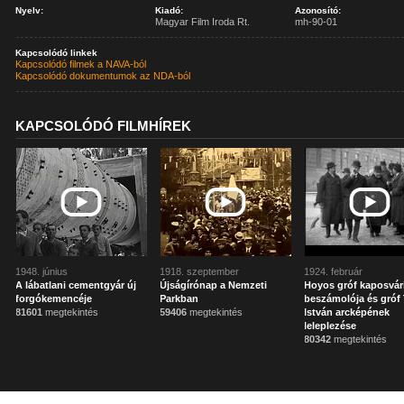
Nyelv:
Kiadó:
Azonosító:
Magyar Film Iroda Rt.
mh-90-01
Kapcsolódó linkek
Kapcsolódó filmek a NAVA-ból
Kapcsolódó dokumentumok az NDA-ból
KAPCSOLÓDÓ FILMHÍREK
1948. június
1918. szeptember
1924. február
A lábatlani cementgyár új
Újságírónap a Nemzeti
Hoyos gróf kaposvár
forgókemencéje
Parkban
beszámolója és gróf 
81601
megtekintés
59406
megtekintés
István arcképének
leleplezése
80342
megtekintés