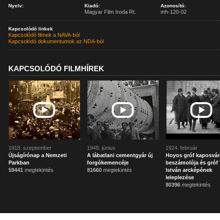
Nyelv:
Kiadó:
Azonosító:
Magyar Film Iroda Rt.
mh-120-02
Kapcsolódó linkek
Kapcsolódó filmek a NAVA-ból
Kapcsolódó dokumentumok az NDA-ból
KAPCSOLÓDÓ FILMHÍREK
1918. szeptember
1948. június
1924. február
Újságírónap a Nemzeti
A lábatlani cementgyár új
Hoyos gróf kaposvár
Parkban
forgókemencéje
beszámolója és gróf 
59441
megtekintés
81660
megtekintés
István arcképének
leleplezése
80396
megtekintés