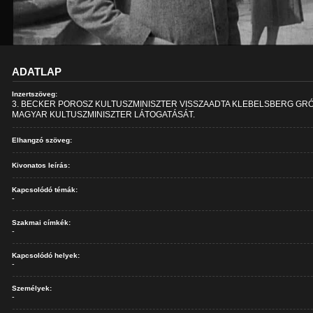
ADATLAP
Inzertszöveg:
3. BECKER POROSZ KULTUSZMINISZTER VISSZAADTA KLEBELSBERG GR
MAGYAR KULTUSZMINISZTER LÁTOGATÁSÁT.
Elhangzó szöveg:
Kivonatos leírás:
Kapcsolódó témák:
-
Szakmai címkék:
-
Kapcsolódó helyek:
-
Személyek:
-