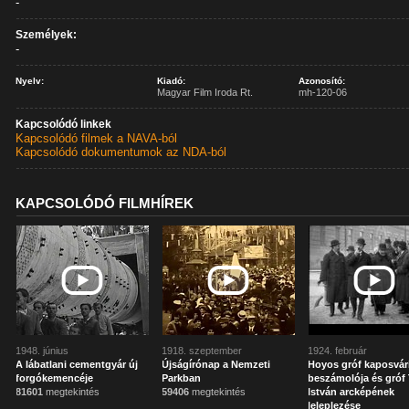
-
Személyek:
-
Nyelv:
Kiadó:
Azonosító:
Magyar Film Iroda Rt.
mh-120-06
Kapcsolódó linkek
Kapcsolódó filmek a NAVA-ból
Kapcsolódó dokumentumok az NDA-ból
KAPCSOLÓDÓ FILMHÍREK
1948. június
1918. szeptember
1924. február
A lábatlani cementgyár új
Újságírónap a Nemzeti
Hoyos gróf kaposvár
forgókemencéje
Parkban
beszámolója és gróf 
81601
megtekintés
59406
megtekintés
István arcképének
leleplezése