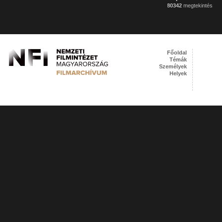
80342
megtekintés
Főoldal
Témák
Személyek
Helyek