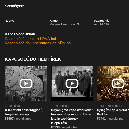
Személyek:
-
Nyelv:
Kiadó:
Azonosító:
Magyar Film Iroda Rt.
mh-147-04
Kapcsolódó linkek
Kapcsolódó filmek a NAVA-ból
Kapcsolódó dokumentumok az NDA-ból
KAPCSOLÓDÓ FILMHÍREK
1948. június
1924. február
1918. szeptember
A lábatlani cementgyár új
Hoyos gróf kaposvári követ
Újságírónap a Nemze
forgókemencéje
beszámolója és gróf Tisza
Parkban
81597
megtekintés
István arcképének
59401
megtekintés
leleplezése
80336
megtekintés