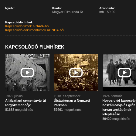
Nyelv:
Kiadó:
Azonosító:
Magyar Film Iroda Rt.
mh-159-02
Kapcsolódó linkek
Kapcsolódó filmek a NAVA-ból
Kapcsolódó dokumentumok az NDA-ból
KAPCSOLÓDÓ FILMHÍREK
1948. június
1918. szeptember
1924. február
A lábatlani cementgyár új
Újságírónap a Nemzeti
Hoyos gróf kaposvár
forgókemencéje
Parkban
beszámolója és gróf 
81688
megtekintés
59461
megtekintés
István arcképének
leleplezése
80420
megtekintés