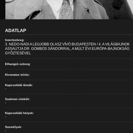
ADATLAP
Inzertszöveg:
3. NEDO-NADI A LEGJOBB OLASZ VÍVÓ BUDAPESTEN / 4. A VILÁGBAJNOK
ASSAUTJA DR. GOMBOS SÁNDORRAL, A MÚLT ÉVI EURÓPA-BAJNOKSÁG
GYŐZTESÉVEL
Elhangzó szöveg:
Kivonatos leírás:
Kapcsolódó témák:
-
Szakmai címkék:
-
Kapcsolódó helyek:
-
Személyek:
-