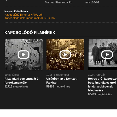
Magyar Film Iroda Rt.
mh-165-01
Kapcsolódó linkek
Kapcsolódó filmek a NAVA-ból
Kapcsolódó dokumentumok az NDA-ból
KAPCSOLÓDÓ FILMHÍREK
1948. június
1918. szeptember
1924. február
A lábatlani cementgyár új
Újságírónap a Nemzeti
Hoyos gróf kaposvár
forgókemencéje
Parkban
beszámolója és gróf 
81715
megtekintés
59485
megtekintés
István arcképének
leleplezése
80449
megtekintés