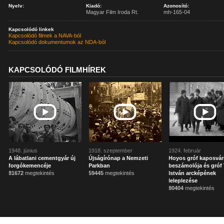
Nyelv:
Kiadó:
Azonosító:
Magyar Film Iroda Rt.
mh-165-04
Kapcsolódó linkek
Kapcsolódó filmek a NAVA-ból
Kapcsolódó dokumentumok az NDA-ból
KAPCSOLÓDÓ FILMHÍREK
1948. június
1918. szeptember
1924. február
A lábatlani cementgyár új
Újságírónap a Nemzeti
Hoyos gróf kaposvár
forgókemencéje
Parkban
beszámolója és gróf 
81672
megtekintés
59445
megtekintés
István arcképének
leleplezése
80404
megtekintés