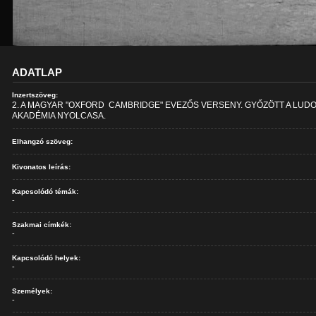
ADATLAP
Inzertszöveg:
2. A MAGYAR "OXFORD  CAMBRIDGE" EVEZŐS VERSENY. GYŐZÖTT A LUD
AKADÉMIA NYOLCASA.
Elhangzó szöveg:
Kivonatos leírás:
Kapcsolódó témák:
-
Szakmai címkék:
-
Kapcsolódó helyek:
-
Személyek:
-