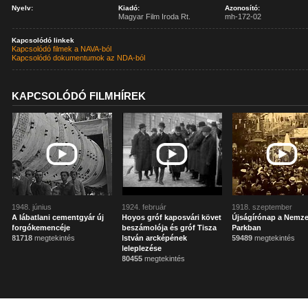
Nyelv:
Kiadó:
Azonosító:
Magyar Film Iroda Rt.
mh-172-02
Kapcsolódó linkek
Kapcsolódó filmek a NAVA-ból
Kapcsolódó dokumentumok az NDA-ból
KAPCSOLÓDÓ FILMHÍREK
1948. június
1924. február
1918. szeptember
A lábatlani cementgyár új
Hoyos gróf kaposvári követ
Újságírónap a Nemze
forgókemencéje
beszámolója és gróf Tisza
Parkban
81718
megtekintés
István arcképének
59489
megtekintés
leleplezése
80455
megtekintés