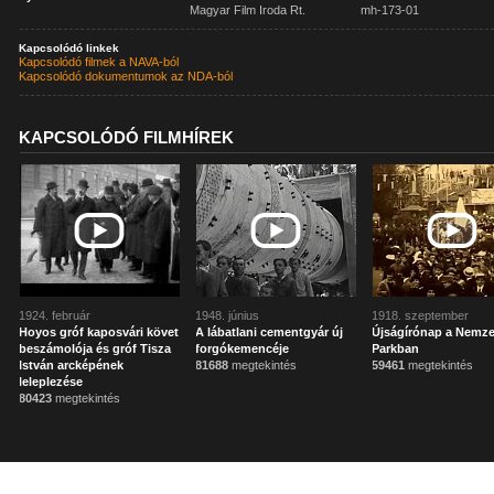
Magyar Film Iroda Rt.
mh-173-01
Kapcsolódó linkek
Kapcsolódó filmek a NAVA-ból
Kapcsolódó dokumentumok az NDA-ból
KAPCSOLÓDÓ FILMHÍREK
1924. február
1948. június
1918. szeptember
Hoyos gróf kaposvári követ
A lábatlani cementgyár új
Újságírónap a Nemze
beszámolója és gróf Tisza
forgókemencéje
Parkban
István arcképének
81688
megtekintés
59461
megtekintés
leleplezése
80423
megtekintés