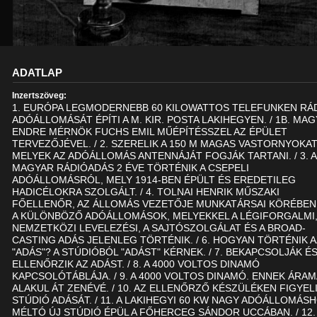
ADATLAP
Inzertszöveg:
1. EURÓPA LEGMODERNEBB 60 KILOWATTOS TELEFUNKEN RÁ
ADÓÁLLOMÁSÁT ÉPÍTI A M. KIR. POSTA LAKIHEGYEN. / 1B. MAG
ENDRE MÉRNÖK FUCHS EMIL MŰÉPÍTÉSSZEL AZ ÉPÜLET
TERVEZŐJÉVEL. / 2. SZERELIK A 150 M MAGAS VASTORNYOKAT
MELYEK AZ ADÓÁLLOMÁS ANTENNÁJÁT FOGJÁK TARTANI. / 3. 
MAGYAR RÁDIÓADÁS 2 ÉVE TÖRTÉNIK A CSEPELI
ADÓÁLLOMÁSRÓL, MELY 1914-BEN ÉPÜLT ÉS EREDETILEG
HADICÉLOKRA SZOLGÁLT. / 4. TOLNAI HENRIK MŰSZAKI
FŐELLENŐR, AZ ÁLLOMÁS VEZETŐJE MUNKATÁRSAI KÖRÉBEN. 
A KÜLÖNBÖZŐ ADÓÁLLOMÁSOK, MELYEKKEL A LÉGIFORGALMI,
NEMZETKÖZI LEVELEZÉSI, A SAJTÓSZOLGÁLAT ÉS A BROAD-
CASTING ADÁS JELENLEG TÖRTÉNIK. / 6. HOGYAN TÖRTÉNIK 
"ADÁS"? A STÚDIÓBÓL "ADÁST" KÉRNEK. / 7. BEKAPCSOLJÁK É
ELLENŐRZIK AZ ADÁST. / 8. A 4000 VOLTOS DINAMÓ
KAPCSOLÓTÁBLÁJA. / 9. A 4000 VOLTOS DINAMÓ. ENNEK ÁRA
ALAKUL ÁT ZENÉVÉ. / 10. AZ ELLENŐRZŐ KÉSZÜLÉKEN FIGYELI
STÚDIÓ ADÁSÁT. / 11. A LAKIHEGYI 60 KW NAGY ADÓÁLLOMÁS
MÉLTÓ ÚJ STÚDIÓ ÉPÜL A FŐHERCEG SÁNDOR UCCÁBAN. / 12.