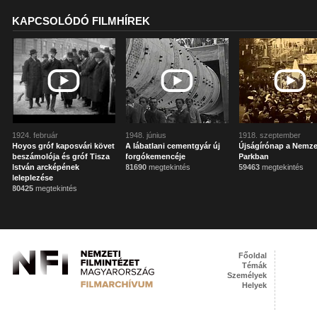
KAPCSOLÓDÓ FILMHÍREK
1924. február
1948. június
1918. szeptember
Hoyos gróf kaposvári követ
A lábatlani cementgyár új
Újságírónap a Nemze
beszámolója és gróf Tisza
forgókemencéje
Parkban
István arcképének
81690
megtekintés
59463
megtekintés
leleplezése
80425
megtekintés
Főoldal
Témák
Személyek
Helyek