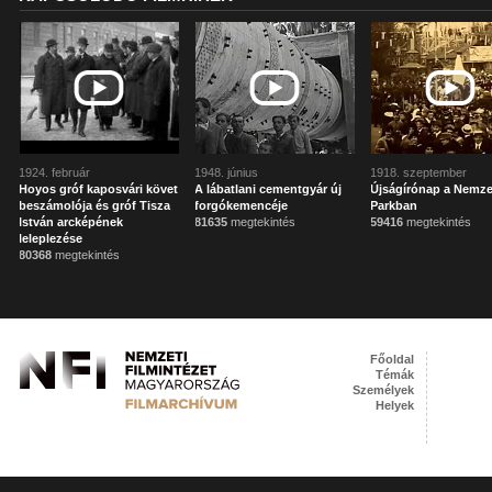
1924. február
1948. június
1918. szeptember
Hoyos gróf kaposvári követ
A lábatlani cementgyár új
Újságírónap a Nemze
beszámolója és gróf Tisza
forgókemencéje
Parkban
István arcképének
81635
megtekintés
59416
megtekintés
leleplezése
80368
megtekintés
Főoldal
Témák
Személyek
Helyek