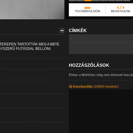
TOVÁBBKÜLDÖM
BEÁGYAZOM
CÍMKÉK
-
TEREPEN TARTOTTÁK MEG A BBTE
GYSZERŰ FUTÁSSAL BELLONI
HOZZÁSZÓLÁSOK
Ehhez a filmhírhez még nem érkezett hozzá
Új hozzászólás
(1000/0 karakter)