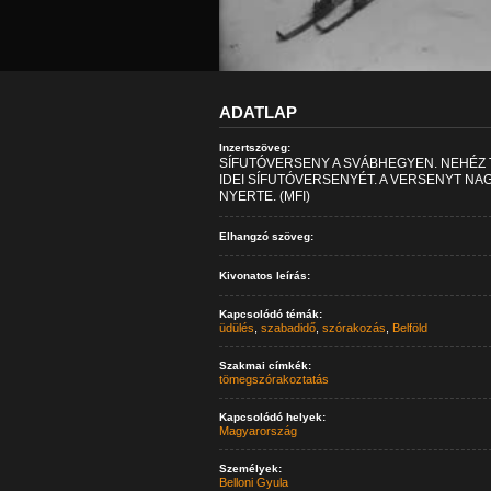
ADATLAP
Inzertszöveg:
SÍFUTÓVERSENY A SVÁBHEGYEN. NEHÉZ 
IDEI SÍFUTÓVERSENYÉT. A VERSENYT NA
NYERTE. (MFI)
Elhangzó szöveg:
Kivonatos leírás:
Kapcsolódó témák:
üdülés
,
szabadidő
,
szórakozás
,
Belföld
Szakmai címkék:
tömegszórakoztatás
Kapcsolódó helyek:
Magyarország
Személyek:
Belloni Gyula