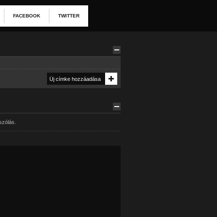
FACEBOOK
TWITTER
szólás.