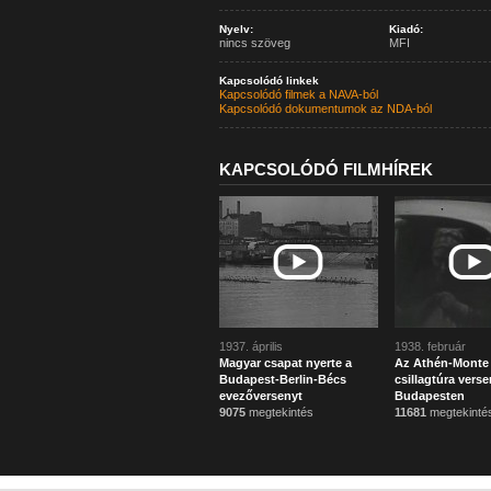
Nyelv:
Kiadó:
nincs szöveg
MFI
Kapcsolódó linkek
Kapcsolódó filmek a NAVA-ból
Kapcsolódó dokumentumok az NDA-ból
KAPCSOLÓDÓ FILMHÍREK
1937. április
1938. február
Magyar csapat nyerte a
Az Athén-Monte 
Budapest-Berlin-Bécs
csillagtúra vers
evezőversenyt
Budapesten
9075
megtekintés
11681
megtekinté