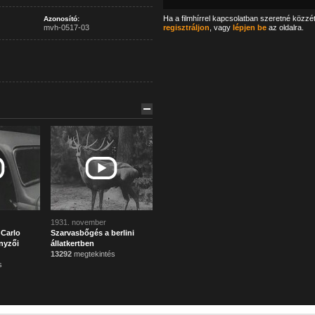
Ha a filmhírrel kapcsolatban szeretné közzé
Azonosító:
mvh-0517-03
regisztráljon
, vagy
lépjen be
az oldalra.
1931. november
Carlo
Szarvasbőgés a berlini
enyzői
állatkertben
13292
megtekintés
s