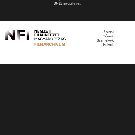
80425
megtekintés
Főoldal
Témák
Személyek
Helyek