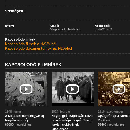
-
Személyek:
-
Nyelv:
Kiadó:
Azonosító:
Magyar Film Iroda Rt.
mvh-240-02
Kapcsolódó linkek
Kapcsolódó filmek a NAVA-ból
Kapcsolódó dokumentumok az NDA-ból
KAPCSOLÓDÓ FILMHÍREK
1948. június
1924. február
1918. szeptember
A lábatlani cementgyár új
Hoyos gróf kaposvári követ
Újságírónap a Nemze
forgókemencéje
beszámolója és gróf Tisza
Parkban
81690
megtekintés
István arcképének
59463
megtekintés
leleplezése