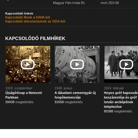
Magyar Film Iroda Rt.
mvh-253-06
Kapcsolódó linkek
Kapcsolódó filmek a NAVA-ból
Kapcsolódó dokumentumok az NDA-ból
KAPCSOLÓDÓ FILMHÍREK
1918. szeptember
1948. június
1924. február
Újságírónap a Nemzeti
A lábatlani cementgyár új
Hoyos gróf kaposvár
Parkban
forgókemencéje
beszámolója és gróf 
59438
megtekintés
81658
megtekintés
István arcképének
leleplezése
80388
megtekintés