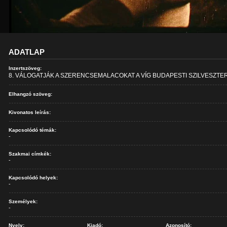
ADATLAP
Inzertszöveg:
8. VÁLOGATJÁK A SZERENCSEMALACOKAT A VÍG BUDAPESTI SZILVESZTE
Elhangzó szöveg:
Kivonatos leírás:
Kapcsolódó témák:
-
Szakmai címkék:
-
Kapcsolódó helyek:
-
Személyek:
-
Nyelv:
Kiadó:
Azonosító: