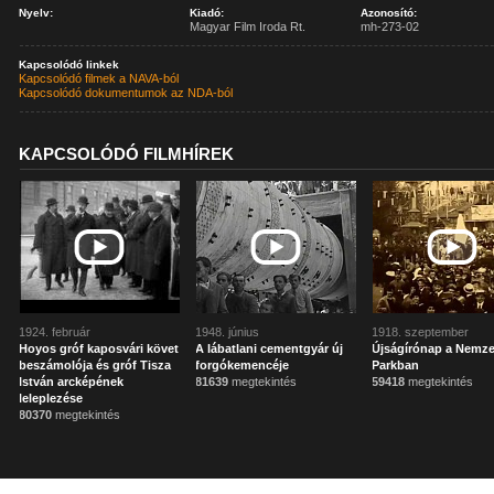
Nyelv:
Kiadó:
Azonosító:
Magyar Film Iroda Rt.
mh-273-02
Kapcsolódó linkek
Kapcsolódó filmek a NAVA-ból
Kapcsolódó dokumentumok az NDA-ból
KAPCSOLÓDÓ FILMHÍREK
1924. február
1948. június
1918. szeptember
Hoyos gróf kaposvári követ
A lábatlani cementgyár új
Újságírónap a Nemze
beszámolója és gróf Tisza
forgókemencéje
Parkban
István arcképének
81639
megtekintés
59418
megtekintés
leleplezése
80370
megtekintés