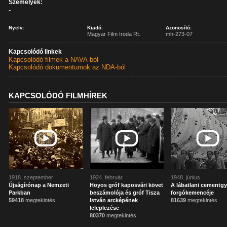
Személyek:
-
Nyelv:
Kiadó:
Azonosító:
Magyar Film Iroda Rt.
mh-273-07
Kapcsolódó linkek
Kapcsolódó filmek a NAVA-ból
Kapcsolódó dokumentumok az NDA-ból
KAPCSOLÓDÓ FILMHÍREK
1918. szeptember
1924. február
1948. június
Újságírónap a Nemzeti
Hoyos gróf kaposvári követ
A lábatlani cementgy
Parkban
beszámolója és gróf Tisza
forgókemencéje
59418
megtekintés
István arcképének
81639
megtekintés
leleplezése
80370
megtekintés