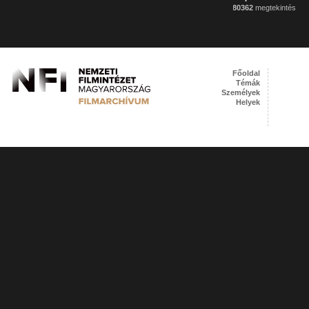
80362
megtekintés
Főoldal
Témák
Személyek
Helyek