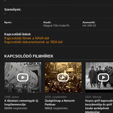
-
Személyek:
-
Nyelv:
Kiadó:
Azonosító:
Magyar Film Iroda Rt.
mh-348-03
Kapcsolódó linkek
Kapcsolódó filmek a NAVA-ból
Kapcsolódó dokumentumok az NDA-ból
KAPCSOLÓDÓ FILMHÍREK
1948. június
1918. szeptember
1924. február
A lábatlani cementgyár új
Újságírónap a Nemzeti
Hoyos gróf kaposvár
forgókemencéje
Parkban
beszámolója és gróf 
81634
megtekintés
59412
megtekintés
István arcképének
leleplezése