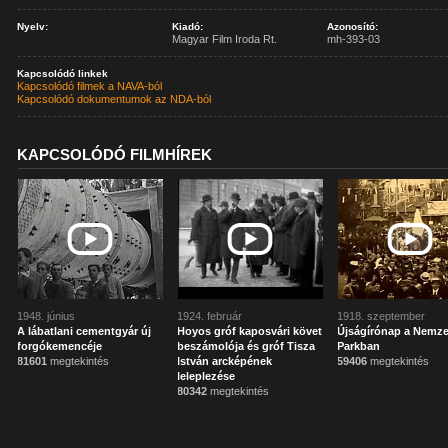
Nyelv:
Kiadó:
Azonosító:
Magyar Film Iroda Rt.
mh-393-03
Kapcsolódó linkek
Kapcsolódó filmek a NAVA-ból
Kapcsolódó dokumentumok az NDA-ból
KAPCSOLÓDÓ FILMHÍREK
1948. június
1924. február
1918. szeptember
A lábatlani cementgyár új
Hoyos gróf kaposvári követ
Újságírónap a Nemze
forgókemencéje
beszámolója és gróf Tisza
Parkban
81601
megtekintés
István arcképének
59406
megtekintés
leleplezése
80342
megtekintés