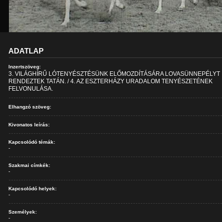
ADATLAP
Inzertszöveg:
3. VILÁGHÍRŰ LÓTENYÉSZTÉSÜNK ELŐMOZDÍTÁSÁRA LOVASÜNNEPÉLYT
RENDEZTEK TATÁN. / 4. AZ ESZTERHÁZY URADALOM TENYÉSZETÉNEK
FELVONULÁSA.
Elhangzó szöveg:
Kivonatos leírás:
Kapcsolódó témák:
-
Szakmai címkék:
-
Kapcsolódó helyek:
-
Személyek:
-