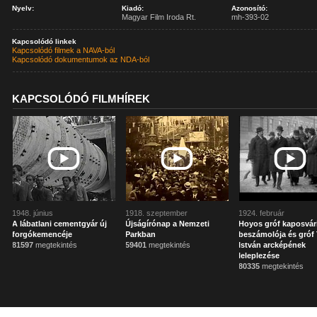
Nyelv:
Kiadó:
Azonosító:
Magyar Film Iroda Rt.
mh-393-02
Kapcsolódó linkek
Kapcsolódó filmek a NAVA-ból
Kapcsolódó dokumentumok az NDA-ból
KAPCSOLÓDÓ FILMHÍREK
1948. június
1918. szeptember
1924. február
A lábatlani cementgyár új
Újságírónap a Nemzeti
Hoyos gróf kaposvár
forgókemencéje
Parkban
beszámolója és gróf 
81597
megtekintés
59401
megtekintés
István arcképének
leleplezése
80335
megtekintés