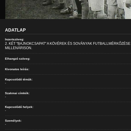
ADATLAP
Inzertszöveg:
2. KÉT "BAJNOKCSAPAT" A KÖVÉREK ÉS SOVÁNYAK FUTBALLMÉRKŐZÉSE
MILLENÁRISON.
Elhangzó szöveg:
Kivonatos leírás:
Kapcsolódó témák:
-
Szakmai címkék:
-
Kapcsolódó helyek:
-
Személyek:
-