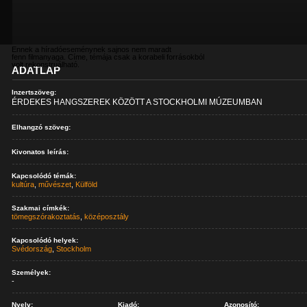
Ennek a híradóeseménynek sajnos nem maradt
fenn filmanyaga. Címe, témája csak a korabeli forrásokból
volt rekonstruálható.
ADATLAP
Inzertszöveg:
ÉRDEKES HANGSZEREK KÖZÖTT A STOCKHOLMI MÚZEUMBAN
Elhangzó szöveg:
Kivonatos leírás:
Kapcsolódó témák:
kultúra
,
művészet
,
Külföld
Szakmai címkék:
tömegszórakoztatás
,
középosztály
Kapcsolódó helyek:
Svédország
,
Stockholm
Személyek:
-
Nyelv:
Kiadó:
Azonosító: