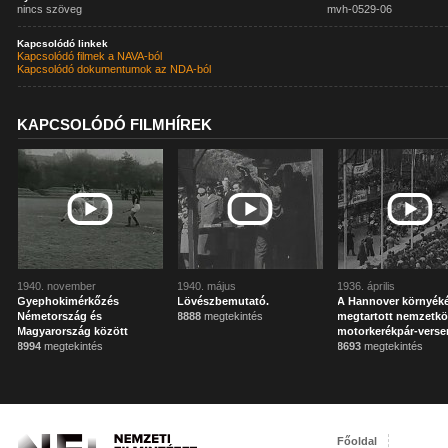
nincs szöveg
mvh-0529-06
Kapcsolódó linkek
Kapcsolódó filmek a NAVA-ból
Kapcsolódó dokumentumok az NDA-ból
KAPCSOLÓDÓ FILMHÍREK
1940. november
1940. május
1936. április
Gyephokimérkőzés
Lövészbemutató.
A Hannover környék
Németország és
8888
megtekintés
megtartott nemzetkö
Magyarország között
motorkerékpár-verse
8994
megtekintés
8693
megtekintés
Főoldal