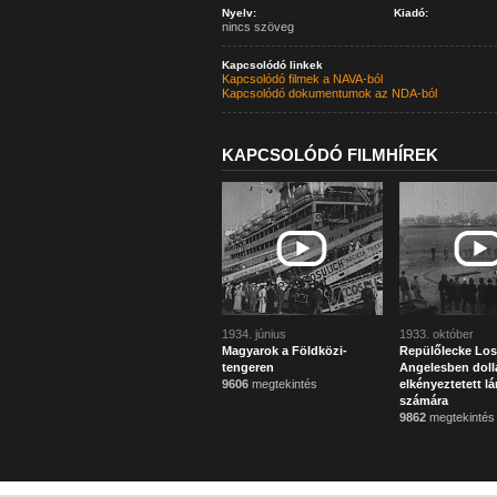
Nyelv:
Kiadó:
nincs szöveg
Kapcsolódó linkek
Kapcsolódó filmek a NAVA-ból
Kapcsolódó dokumentumok az NDA-ból
KAPCSOLÓDÓ FILMHÍREK
1934. június
1933. október
Magyarok a Földközi-
Repülőlecke Los
tengeren
Angelesben dollá
9606
megtekintés
elkényeztetett lá
számára
9862
megtekintés