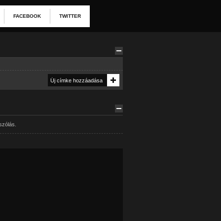
FACEBOOK
TWITTER
szólás.