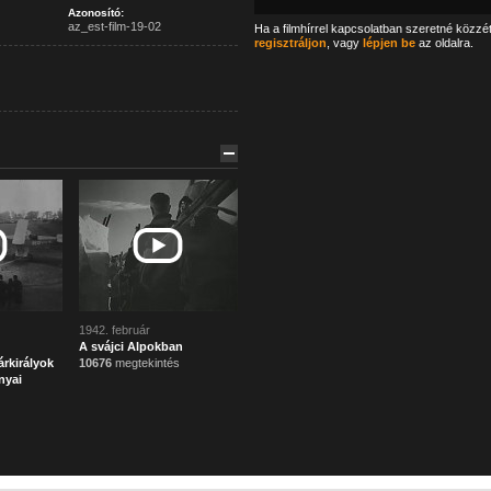
Azonosító:
az_est-film-19-02
Ha a filmhírrel kapcsolatban szeretné közzé
regisztráljon
, vagy
lépjen be
az oldalra.
1942. február
A svájci Alpokban
rkirályok
10676
megtekintés
nyai