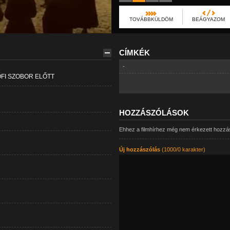
TOVÁBBKÜLDÖM
BEÁGYAZOM
CÍMKÉK
-
ŐFI SZOBOR ELŐTT
HOZZÁSZÓLÁSOK
Ehhez a filmhírhez még nem érkezett hozzá
Új hozzászólás
(1000/0 karakter)