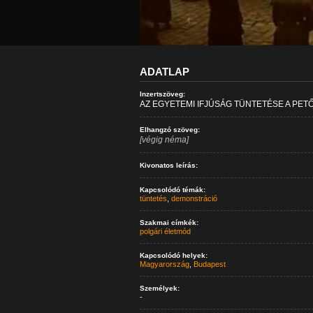
ADATLAP
Inzertszöveg:
AZ EGYETEMI IFJÚSÁG TÜNTETÉSE A PET
Elhangzó szöveg:
[végig néma]
Kivonatos leírás:
Kapcsolódó témák:
tüntetés
,
demonstráció
Szakmai címkék:
polgári életmód
Kapcsolódó helyek:
Magyarország
,
Budapest
Személyek:
-