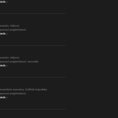
mkék:
-
emetés,
Háború
spanyol polgárháború
mkék:
-
emetés,
Háború
spanyol polgárháború,
kancellár
mkék:
-
emzetközi esemény,
Külföldi belpolitika
spanyol polgárháború
mkék:
-