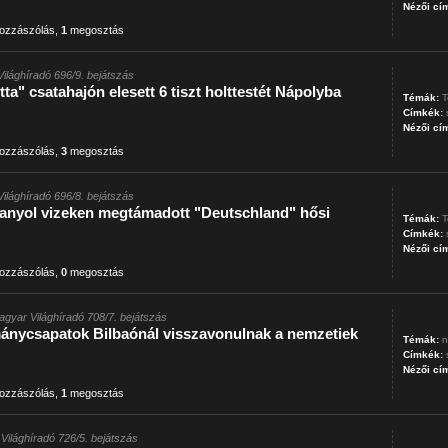
Nézői cí
ozzászólás
,
1
megosztás
ilághíradó 696/9. bejátszás
tta" csatahajón elesett 6 tiszt holttestét Nápolyba
Témák:
T
Címkék:
Nézői cí
ozzászólás
,
3
megosztás
ilághíradó 696/8. bejátszás
panyol vizeken megtámadott "Deutschland" hősi
Témák:
T
Címkék:
Nézői cí
ozzászólás
,
0
megosztás
agyar Világhíradó 708/7. bejátszás
ánycsapatok Bilbaónál visszavonulnak a nemzetiek
Témák:
n
Címkék:
Nézői cí
ozzászólás
,
1
megosztás
Világhíradó 726/5. bejátszás