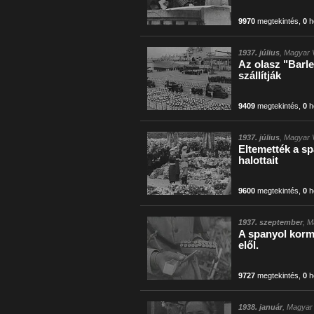
9970
megtekintés
,
0
h
1937. július
, Magyar V
Az olasz "Barle
szállítják
9409
megtekintés
,
0
h
1937. július
, Magyar V
Eltemették a s
halottait
9600
megtekintés
,
0
h
1937. szeptember
, M
A spanyol korm
elől.
9727
megtekintés
,
0
h
1938. január
, Magyar 