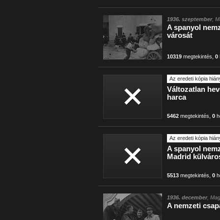
1936. szeptember
, M
A spanyol nemze
városát
10319
megtekintés
,
0
Az eredeti kópia hián
Változatlan he
harca
5462
megtekintés
,
0
h
Az eredeti kópia hián
A spanyol nemz
Madrid külváro
5513
megtekintés
,
0
h
1936. december
, Mag
A nemzeti csap