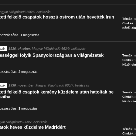
agyar Világhíradó 656/6. bejátszás
ti felkelő csapatok hosszú ostrom után bevették Irun
Témák:
n
Címkék:
Nézői cí
hozzászólás
,
1
megosztás
yzik
1936. október
, Magyar Világhíradó 662/9. bejátszás
vességgel folyik Spanyolországban a világnézetek
Témák:
n
Címkék:
Nézői cí
ozzászólás
,
2
megosztás
yzik
1936. november
, Magyar Világhíradó 665/7. bejátszás
eti felkelő csaptok kemény küzdelem után hatoltak be
Témák:
n
saiba
Címkék:
Nézői cí
ozzászólás
,
1
megosztás
yar Világhíradó 668/7. bejátszás
atok heves küzdelme Madridért
Témák:
n
Címkék: