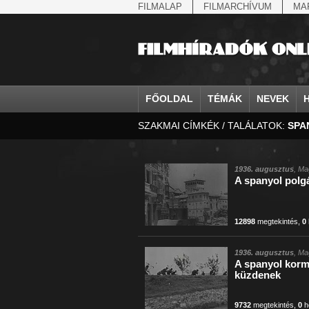
FILMALAP
FILMARCHÍVUM
MA
FŐOLDAL
TÉMÁK
NEVEK
SZAKMAI CÍMKÉK / TALÁLATOK:
SPA
agrárium
IV. Béla, magyar királ...
Aarau
állatvilág
Aczél Ilona
Addisz-Abeba
államfő
Aarons-Hughes, Ruth
Abapuszta
amerikai magya
Ádám Zoltán
Adony
államfő
Abay Nemes Oszkár
Abesszínia
Anschluss
Ady Endre
Adria
államosítás
Abe Nobuyuki
Abony
antant
Agárdi Gábor
Adua
1936. augusztus
, Ma
A spanyol polg
Állatkert
Aczél György
Ácsteszér
antant
Ágotai Géza, dr.
Afrika
12898
megtekintés
,
0
1936. augusztus
, Ma
A spanyol korm
küzdenek
9732
megtekintés
,
0
h