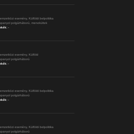
emzetközi esemény,
Külföldi belpolitika
spanyol polgárháború,
menekültek
mkék:
-
emzetközi esemény,
Külföld
spanyol polgárháború
mkék:
-
emzetközi esemény,
Külföldi belpolitika
spanyol polgárháború
mkék:
-
emzetközi esemény,
Külföldi belpolitika
spanyol polgárháború