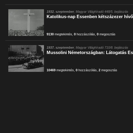
1932. szeptember
, Magyar Világhíradó 448/5. bejátszás
Katolikus-nap Essenben kétszázezer hívő
9130
megtekintés
,
0
hozzászólás
,
0
megosztás
1937. szeptember
, Magyar Világhíradó 710/8. bejátszás
Mussolini Németországban: Látogatás E
10469
megtekintés
,
0
hozzászólás
,
2
megosztás