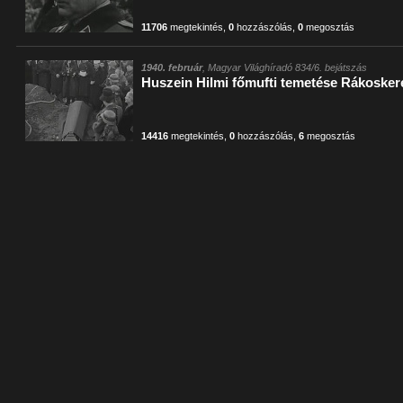
11706
megtekintés
,
0
hozzászólás
,
0
megosztás
1940. február
, Magyar Világhíradó 834/6. bejátszás
Huszein Hilmi főmufti temetése Rákosker
14416
megtekintés
,
0
hozzászólás
,
6
megosztás