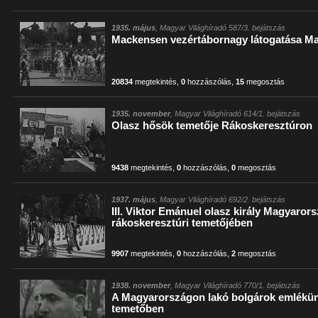
1935. május
, Magyar Világhíradó 587/3. bejátszás
Mackensen vezértábornagy látogatása M
20834
megtekintés
,
0
hozzászólás
,
15
megosztás
1935. november
, Magyar Világhíradó 614/1. bejátszás
Olasz hősök temetője Rákoskeresztúron
9438
megtekintés
,
0
hozzászólás
,
0
megosztás
1937. május
, Magyar Világhíradó 692/2. bejátszás
III. Viktor Emánuel olasz király Magyaro
rákoskeresztúri temetőjében
9907
megtekintés
,
0
hozzászólás
,
2
megosztás
1938. november
, Magyar Világhíradó 770/1. bejátszás
A Magyarországon lakó bolgárok emlékün
temetőben