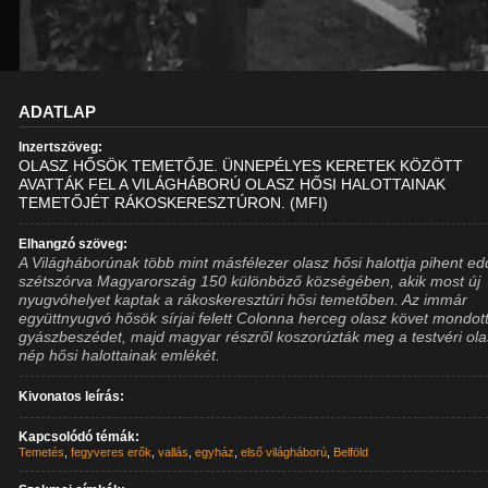
ADATLAP
Inzertszöveg:
OLASZ HŐSÖK TEMETŐJE. ÜNNEPÉLYES KERETEK KÖZÖTT
AVATTÁK FEL A VILÁGHÁBORÚ OLASZ HŐSI HALOTTAINAK
TEMETŐJÉT RÁKOSKERESZTÚRON. (MFI)
Elhangzó szöveg:
A Világháborúnak több mint másfélezer olasz hősi halottja pihent ed
szétszórva Magyarország 150 különböző községében, akik most új
nyugvóhelyet kaptak a rákoskeresztúri hősi temetőben. Az immár
együttnyugvó hősök sírjai felett Colonna herceg olasz követ mondot
gyászbeszédet, majd magyar részről koszorúzták meg a testvéri ol
nép hősi halottainak emlékét.
Kivonatos leírás:
Kapcsolódó témák:
Temetés
,
fegyveres erők
,
vallás
,
egyház
,
első világháború
,
Belföld