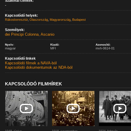
Szakmai címkék:
-
Kapcsolódó helyek:
Rákoskeresztúr
,
Olaszország
,
Magyarország
,
Budapest
Személyek:
dei Principi Colonna, Ascanio
Nyelv:
Kiadó:
Azonosító:
magyar
MFI
mvh-0614-01
Kapcsolódó linkek
Kapcsolódó filmek a NAVA-ból
Kapcsolódó dokumentumok az NDA-ból
KAPCSOLÓDÓ FILMHÍREK