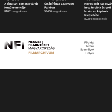
1948. június
1918. szeptember
1924. február
A lábatlani cementgyár új
Újságírónap a Nemzeti
Hoyos gróf kaposvár
forgókemencéje
Parkban
beszámolója és gróf 
81651
megtekintés
59436
megtekintés
István arcképének
leleplezése
80384
megtekintés
Főoldal
Témák
Személyek
Helyek