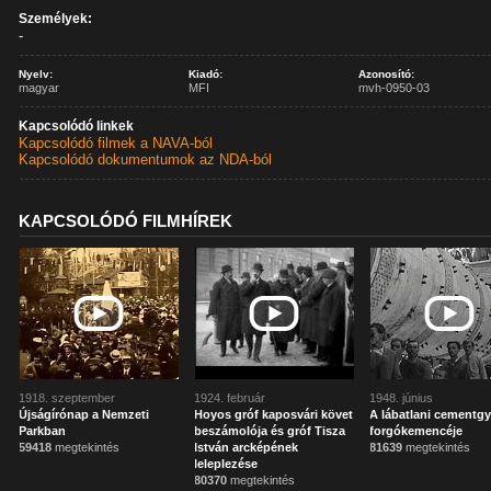
Személyek:
-
Nyelv:
Kiadó:
Azonosító:
magyar
MFI
mvh-0950-03
Kapcsolódó linkek
Kapcsolódó filmek a NAVA-ból
Kapcsolódó dokumentumok az NDA-ból
KAPCSOLÓDÓ FILMHÍREK
1918. szeptember
1924. február
1948. június
Újságírónap a Nemzeti
Hoyos gróf kaposvári követ
A lábatlani cementgy
Parkban
beszámolója és gróf Tisza
forgókemencéje
59418
megtekintés
István arcképének
81639
megtekintés
leleplezése
80370
megtekintés