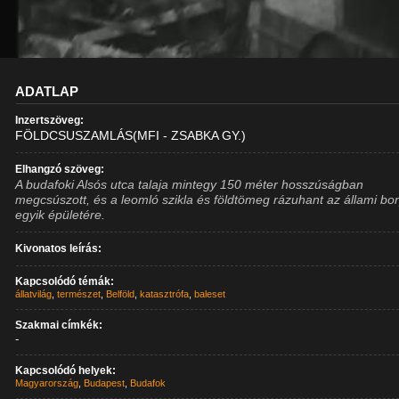
ADATLAP
Inzertszöveg:
FÖLDCSUSZAMLÁS(MFI - ZSABKA GY.)
Elhangzó szöveg:
A budafoki Alsós utca talaja mintegy 150 méter hosszúságban
megcsúszott, és a leomló szikla és földtömeg rázuhant az állami bo
egyik épületére.
Kivonatos leírás:
Kapcsolódó témák:
állatvilág
,
természet
,
Belföld
,
katasztrófa
,
baleset
Szakmai címkék:
-
Kapcsolódó helyek:
Magyarország
,
Budapest
,
Budafok