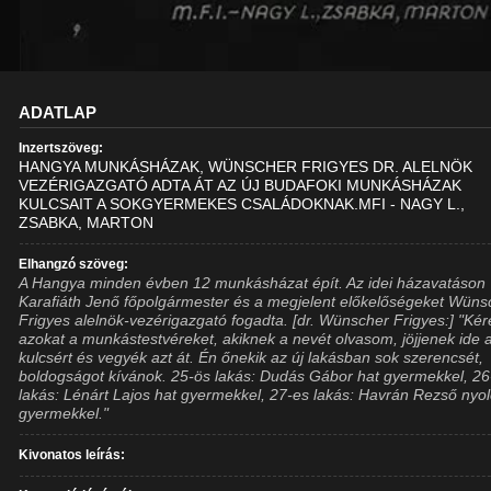
ADATLAP
Inzertszöveg:
HANGYA MUNKÁSHÁZAK, WÜNSCHER FRIGYES DR. ALELNÖK
VEZÉRIGAZGATÓ ADTA ÁT AZ ÚJ BUDAFOKI MUNKÁSHÁZAK
KULCSAIT A SOKGYERMEKES CSALÁDOKNAK.MFI - NAGY L.,
ZSABKA, MARTON
Elhangzó szöveg:
A Hangya minden évben 12 munkásházat épít. Az idei házavatáson
Karafiáth Jenő főpolgármester és a megjelent előkelőségeket Wüns
Frigyes alelnök-vezérigazgató fogadta. [dr. Wünscher Frigyes:] "Ké
azokat a munkástestvéreket, akiknek a nevét olvasom, jöjjenek ide 
kulcsért és vegyék azt át. Én őnekik az új lakásban sok szerencsét,
boldogságot kívánok. 25-ös lakás: Dudás Gábor hat gyermekkel, 26
lakás: Lénárt Lajos hat gyermekkel, 27-es lakás: Havrán Rezső nyol
gyermekkel."
Kivonatos leírás: