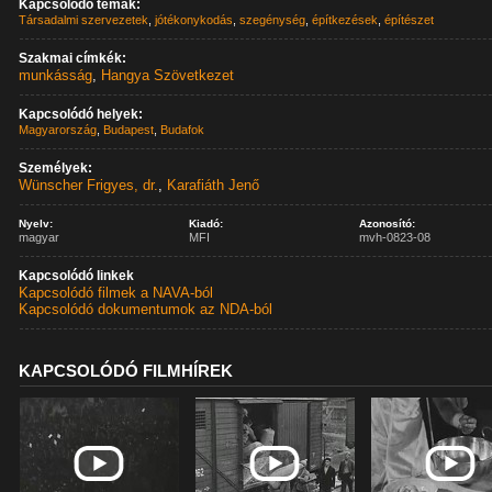
Kapcsolódó témák:
Társadalmi szervezetek
,
jótékonykodás
,
szegénység
,
építkezések
,
építészet
Szakmai címkék:
munkásság
,
Hangya Szövetkezet
Kapcsolódó helyek:
Magyarország
,
Budapest
,
Budafok
Személyek:
Wünscher Frigyes, dr.
,
Karafiáth Jenő
Nyelv:
Kiadó:
Azonosító:
magyar
MFI
mvh-0823-08
Kapcsolódó linkek
Kapcsolódó filmek a NAVA-ból
Kapcsolódó dokumentumok az NDA-ból
KAPCSOLÓDÓ FILMHÍREK