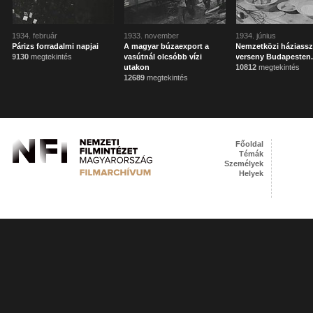
1934. február
1933. november
1934. június
Párizs forradalmi napjai
A magyar búzaexport a
Nemzetközi háziass
9130
megtekintés
vasútnál olcsóbb vízi
verseny Budapesten
utakon
10812
megtekintés
12689
megtekintés
Főoldal
Témák
Személyek
Helyek