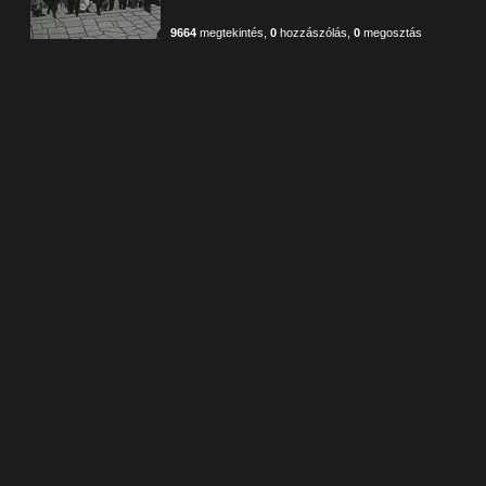
9664
megtekintés
,
0
hozzászólás
,
0
megosztás