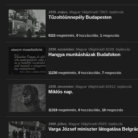
1939. május
, Magyar Világhíradó 796/3. bejátszás
Tűzoltóünnepély Budapesten
9115
megtekintés
,
0
hozzászólás
,
1
megosztás
1939. november
, Magyar Világhíradó 823/8. bejátszás
Hangya munkásházak Budafokon
11230
megtekintés
,
0
hozzászólás
,
7
megosztás
1939. december
, Magyar Világhíradó 824/12. bejátszás
Miklós nap.
11319
megtekintés
,
0
hozzászólás
,
10
megosztás
1940. július
, Magyar Világhíradó 854/5. bejátszás
Varga József miniszter látogatása Belgr