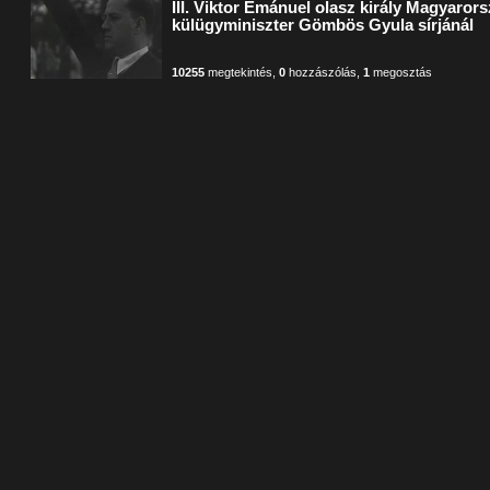
III. Viktor Emánuel olasz király Magyaror
külügyminiszter Gömbös Gyula sírjánál
10255
megtekintés
,
0
hozzászólás
,
1
megosztás