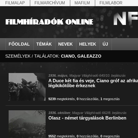
FILMALAP
FILMARCHÍVUM
MAFILM
FILMLABOR
FŐOLDAL
TÉMÁK
NEVEK
HELYEK
ÚJ
SZEMÉLYEK / TALÁLATOK:
CIANO, GALEAZZO
agrárium
IV. Béla, magyar királ...
Aarau
állatvilág
Aczél Ilona
Addisz-Abeba
Antikomintern Pakt
Ahn Eak-tai
Aintree
államfő
Aarons-Hughes, Ruth
Abapuszta
amerikai magyarok
Ádám Zoltán
Adony
antiszemitizmus
Aimone savoya-aosta
Aknaszlatina
államfő
Abay Nemes Oszkár
Abesszínia
Anschluss
Ady Endre
Adria
április 4.
Aimone spoletoi her
Akszum
államosítás
Abe Nobuyuki
Abony
antant
Agárdi Gábor
Adua
április 4.
Albert Ferenc
Alag
1936. május
, Magyar Világhíradó 640/10. bejátszás
A Duce két fia és veje, Ciano gróf az afrikai
Állatkert
Aczél György
Ácsteszér
antant
Ágotai Géza, dr.
Afrika
arisztokrácia
Albert Ferenc Habsbu
Albánia
légikikötőbe érkeznek
9239
megtekintés
,
0
hozzászólás
,
1
megosztás
1936. október
, Magyar Világhíradó 662/8. bejátszás
Olasz - német tárgyalások Berlinben
9552
megtekintés
,
0
hozzászólás
,
0
megosztás