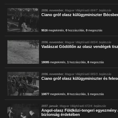
1936. november
, Magyar Világhíradó 664/7. bejátszás
Ciano gróf olasz külügyminiszter Bécsbe
9516
megtekintés
,
0
hozzászólás
,
0
megosztás
1936. november
, Magyar Világhíradó 665/4. bejátszás
Vadászat Gödöllőn az olasz vendégek tisz
18085
megtekintés
,
1
hozzászólás
,
8
megosztás
1936. november
, Magyar Világhíradó 665/3. bejátszás
Ciano gróf olasz külügyminiszter és fel
10877
megtekintés
,
0
hozzászólás
,
1
megosztás
1937. január
, Magyar Világhíradó 672/4. bejátszás
Angol-olasz Földközi-tengeri egyezmény 
biztonság érdekében