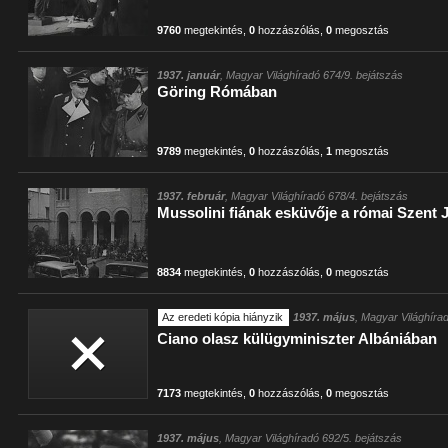
9760
megtekintés
,
0
hozzászólás
,
0
megosztás
1937. január
, Magyar Világhíradó 674/9. bejátszás
Göring Rómában
9789
megtekintés
,
0
hozzászólás
,
1
megosztás
1937. február
, Magyar Világhíradó 678/4. bejátszás
Mussolini fiának esküvője a római Szent
8834
megtekintés
,
0
hozzászólás
,
0
megosztás
Az eredeti kópia hiányzik
1937. május
, Magyar Világhíra
Ciano olasz külügyminiszter Albániában
7173
megtekintés
,
0
hozzászólás
,
0
megosztás
1937. május
, Magyar Világhíradó 692/5. bejátszás