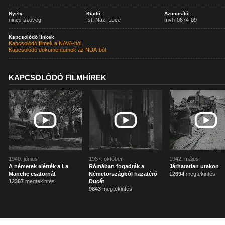
Nyelv:
Kiadó:
Azonosító:
nincs szöveg
Ist. Naz. Luce
mvh-0674-09
Kapcsolódó linkek
Kapcsolódó filmek a NAVA-ból
Kapcsolódó dokumentumok az NDA-ból
KAPCSOLÓDÓ FILMHÍREK
1940. június
1937. október
1942. május
A németek elérték a La
Rómában fogadták a
Járhatatlan utakon
Manche csatornát
Németországból hazatérő
12694
megtekintés
12367
megtekintés
Ducét
9843
megtekintés