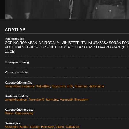
ADATLAP
Inzertszöveg:
GÖRING RÓMÁBAN. A BIRODALMI MINISZTER ITÁLIAI UTAZÁSA SORÁN FO
POLITIKAI MEGBESZÉLÉSEKET FOLYTATOTT AZ OLASZ FŐVÁROSBAN. (IST.
LUCE)
Elhangzó szöveg:
Kivonatos leírás:
Kapcsolódó témák:
nemzetközi esemény
,
Külpolitika
,
fegyveres erők
,
fasizmus
,
diplomácia
Szakmai címkék:
tengelyhatalmak
,
kormányfő
,
kormány
,
Harmadik Birodalom
Kapcsolódó helyek:
Róma
,
Olaszország
Személyek:
Mussolini, Benito
,
Göring, Hermann
,
Ciano, Galeazzo