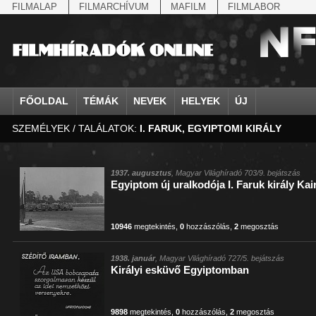
FILMALAP
FILMARCHÍVUM
MAFILM
FILMLABOR
FŐOLDAL
TÉMÁK
NEVEK
HELYEK
ÚJ
SZEMÉLYEK / TALÁLATOK:
I. FARUK, EGYIPTOMI KIRÁLY
agrárium
IV. Béla, magyar királ...
Aarau
állatvilág
Aczél Ilona
Addisz-Abeba
Antikomintern Pakt
Ahn Eak-tai
Aintree
államfő
Aarons-Hughes, Ruth
Abapuszta
amerikai magyarok
Ádám Zoltán
Adony
antiszemitizmus
Aimone savoya-aosta
Aknaszlatina
államfő
Abay Nemes Oszkár
Abesszínia
Anschluss
Ady Endre
Adria
április 4.
Aimone spoletoi her
Akszum
államosítás
Abe Nobuyuki
Abony
antant
Agárdi Gábor
Adua
április 4.
Albert Ferenc
Alag
1937. augusztus
, Magyar Világhíradó 703/9. bejátszás
Egyiptom új uralkodója I. Faruk király Ka
Állatkert
Aczél György
Ácsteszér
antant
Ágotai Géza, dr.
Afrika
arisztokrácia
Albert Ferenc Habsbu
Albánia
10946
megtekintés
,
0
hozzászólás
,
2
megosztás
1938. január
, Magyar Világhíradó 727/5. bejátszás
Királyi esküvő Egyiptomban
9898
megtekintés
,
0
hozzászólás
,
2
megosztás